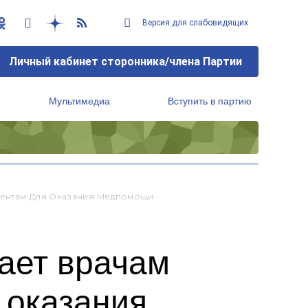
Версия для слабовидящих
Личный кабинет сторонника/члена Партии
Мультимедиа
Вступить в партию
Региональный исполнительный комитет
циентам Для Оказания Медпомощи
ает врачам
 оказания