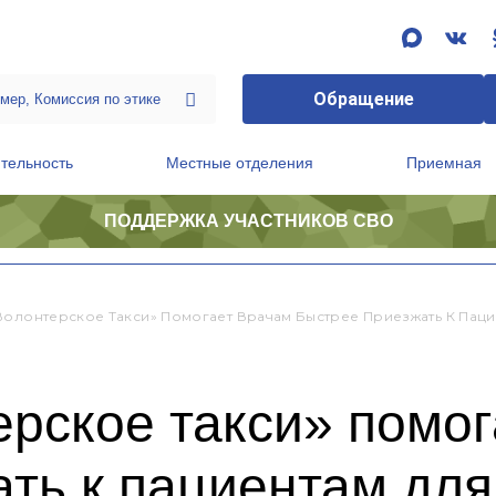
Обращение
тельность
Местные отделения
Приемная
ПОДДЕРЖКА УЧАСТНИКОВ СВО
ственной приемной Председателя Партии
Президиум регионального политического совета
Волонтерское Такси» Помогает Врачам Быстрее Приезжать К Па
рское такси» помог
ть к пациентам для