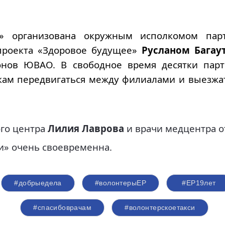
и» организована окружным исполкомом па
проекта «Здоровое будущее»
Русланом Бага
онов ЮВАО. В свободное время десятки парт
ам передвигаться между филиалами и выезжа
ого центра
Лилия Лаврова
и врачи медцентра о
ии» очень своевременна.
#добрыедела
#волонтерыЕР
#ЕР19лет
#спасибоврачам
#волонтерскоетакси