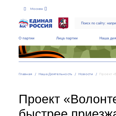
Москва
О партии
Лица партии
Наша дея
Местные общественные приемные Партии
Руководитель Региональной обще
Народная программа «Единой России»
Главная
Наша Деятельность
Новости
Проект «
Проект «Волонте
быстрее приезжа