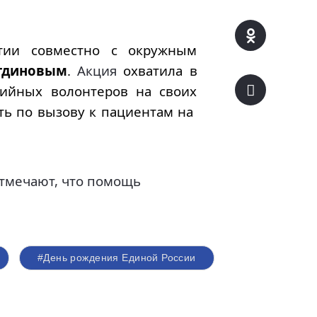
ртии совместно с окружным
утдиновым
.
Акция
охватила в
ийных волонтеров на своих
ть по вызову к пациентам на
тмечают, что помощь
#День рождения Единой России