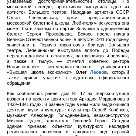
узнаваемых достопримечательностей столицы. По
московской легенде, прототипом выступила одна из
артисток Большого театра, Народная артистка СССР
Ольга Лепешинская, яркая представительница
московской балетной школы. Любителям искусства она
может быть знакома по партии Золушки в одноименном
балете Сергея Прокофьева. Вскоре после начала
Великой Отечественной войны в августе 1941 года приму
зачислили в Первую фронтовую бригаду Большого
театра. Лепешинская выступала вплоть до Победы
перед солдатами в госпиталях, на грузовиках и полянах,
а также в тылу», — отметил советник ректора
Национального исследовательского университета
«Высшая школа экономики»
Олег
Леонов
, который
также принял участие в подготовке официального
обращения.
Как сообщалось ранее, дом № 17 на Тверской улице
возвели по проекту архитектора Аркадия Мордвинова в
1939–1941 годах. В разные годы в нем жили выдающиеся
деятели науки и культуры: скульптор Сергей Конёнков,
музыкант Александр Гольденвейзер, авиаконструктор
Михаил Гудков, драматург Григорий Горин. Сегодня
здание признано объектом культурного наследия
регионального значения и находится под охраной