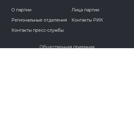
О партии
Лица партии
Региональные отделения
Контакты РИК
Контакты пресс-службы
Общественная приемная
+7 (495) 780-00-26
127473, Москва, 3-й Самотечный переулок, 3 стр. 1.
© 2005-2026, Общественная приемная
Почта: op@moscow.er.ru