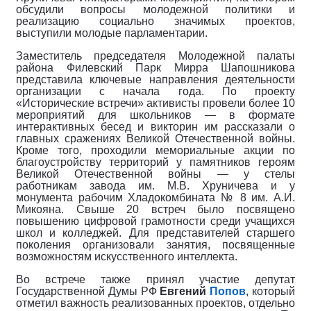
обсудили вопросы молодежной политики и
реализацию социально значимых проектов,
выступили молодые парламентарии.
Заместитель председателя Молодежной палаты
района Филевский Парк Мирра Шапошникова
представила ключевые направления деятельности
организации с начала года. По проекту
«Исторические встречи» активисты провели более 10
мероприятий для школьников — в формате
интерактивных бесед и викторин им рассказали о
главных сражениях Великой Отечественной войны.
Кроме того, проходили мемориальные акции по
благоустройству территорий у памятников героям
Великой Отечественной войны — у стелы
работникам завода им. М.В. Хруничева и у
монумента рабочим Хладокомбината № 8 им. А.И.
Микояна. Свыше 20 встреч было посвящено
повышению цифровой грамотности среди учащихся
школ и колледжей. Для представителей старшего
поколения организовали занятия, посвященные
возможностям искусственного интеллекта.
Во встрече также принял участие депутат
Государственной Думы РФ
Евгений
Попов
, который
отметил важность реализованных проектов, отдельно