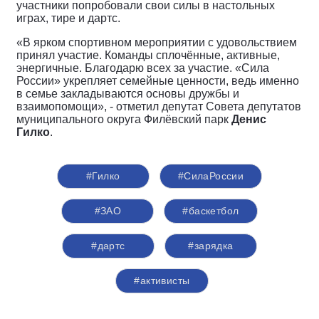
участники попробовали свои силы в настольных
играх, тире и дартс.
«В ярком
спортивн
ом мероприятии с удовольствием
прин
ял учас
тие. Команды сплочённые, активные,
энергичные. Благодарю всех за участие. «Сила
России» укрепляет семейные ценности, ведь именно
в семье закладываются основы дружбы и
взаимопомощи», - отметил депутат Совета депутатов
муниципального округа Филёвский парк
Денис
Гилко
.
#Гилко
#СилаРоссии
#ЗАО
#баскетбол
#дартс
#зарядка
#активисты