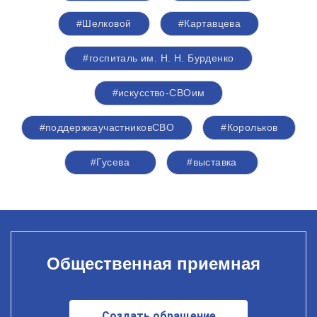
#Шелковой
#Картавцева
#госпиталь им. Н. Н. Бурденко
#искусство-СВОим
#поддержкаучастниковСВО
#Корольков
#Гусева
#выставка
Общественная приемная
Создать обращение