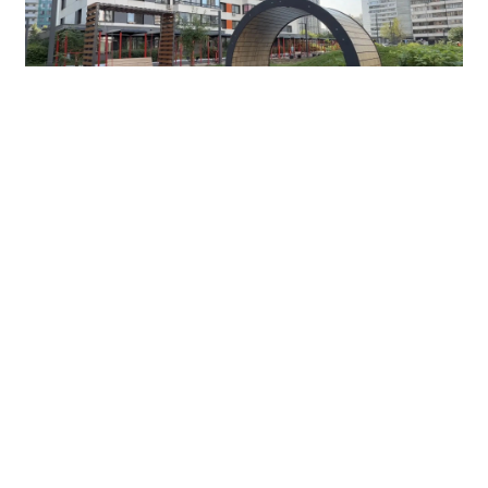
Он также добавил, что в активной стадии находится
создание круглогодичной спортивной площадки на
Ярцевской улице, где зимой будет каток с
искусственным льдом, раздевалки, пункт проката
коньков, а летом — зона для футбола, баскетбола и
волейбола. Сейчас ведется укладка инженерных
сетей холодильного оборудования. Сдать объект в
эксплуатацию намечено к середине сентября.
В настоящий момент продолжается благоустройство
еще одного крупного дворового пространства на