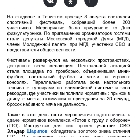
На стадионе в Тенистом проезде 8 августа состоялся
спортивный фестиваль, собравший более 200
участников. Мероприятие было приурочено ко Дню
физкультурника. По приглашению организаторов гостями
стали
депутаты
Московской городской Думы (МГД),
члены Молодежной палаты при МГД, участники СВО и
представители общественности.
Фестиваль развернулся на нескольких пространствах,
доступных всем желающим. Центральной локацией
стала площадка по троеборью, объединившая мини-
футбол, настольный футбол и матчи на игровых
консолях. Параллельно работала зона настольного
тенниса с турнирами по олимпийской системе и зона
рекордов, где участники выполняли нормативы: прыжок в
длину с места, отжимания и приседания за 30 секунд,
бросок набивного мяча на дальность.
Также в этот день гости мероприятия
подготовились к
сдаче
норматив
ов
комплекса «Готов к труду и обороне»
(ГТО). Инс
труктаж для них провел
участник СВО
Эльдар
Шарипов
,
обладатель золотого знака отличия
ГТО. Он напомнил, что в этом году комплексу