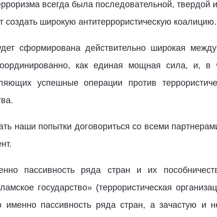
рроризма всегда была последовательной, твердой и 
ет создать широкую антитеррористическую коалицию.
будет сформирована действительно широкая между
координированно, как единая мощная сила, и, в 
вляющих успешные операции против террористичес
тва.
ть наши попытки договориться со всеми партнерами,
нт.
енно пассивность ряда стран и их пособничест
ламское государство» (террористическая организа
 именно пассивность ряда стран, а зачастую и н