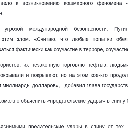
ривело к возникновению кошмарного феномена -
н.
 угрозой международной безопасности, Путин
 этим злом. «Считаю, что любые попытки обели
ться фактически как соучастие в терроре, соучастие
рористов, их незаконную торговлю нефтью, людьм
покрывали и покрывают, но на этом кое-кто продо
 миллиарды долларов», - добавил глава государств
возможно объяснить «предательские удары» в спину 
яснимыми предательские удары в спину от тех,