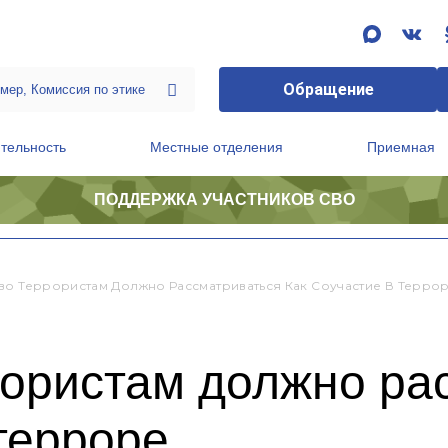
Обращение
тельность
Местные отделения
Приемная
ПОДДЕРЖКА УЧАСТНИКОВ СВО
ственной приемной Председателя Партии
Президиум регионального политического совета
во Террористам Должно Рассматриваться Как Соучастие В Терро
рористам должно ра
 терроре