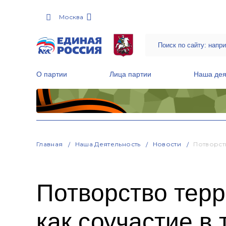
Москва
О партии
Лица партии
Наша дея
Местные общественные приемные Партии
Руководитель Региональной обще
Народная программа «Единой России»
Главная
Наша Деятельность
Новости
Потворст
Потворство тер
как соучастие в