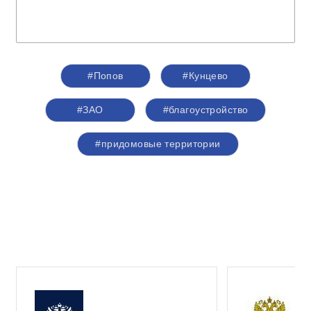
#Попов
#Кунцево
#ЗАО
#благоустройство
#придомовые территории