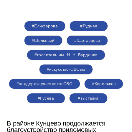
#Елиферова
#Руднев
#Шелковой
#Картавцева
#госпиталь им. Н. Н. Бурденко
#искусство-СВОим
#поддержкаучастниковСВО
#Корольков
#Гусева
#выставка
В районе Кунцево продолжается
благоустройство придомовых