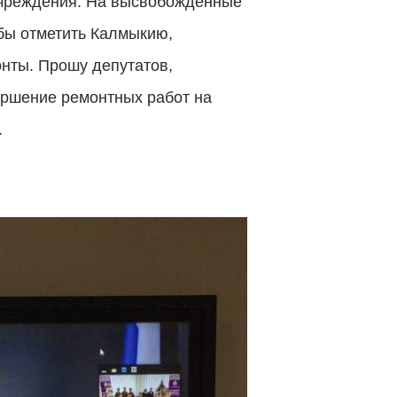
учреждения. На высвобожденные
бы отметить Калмыкию,
онты. Прошу депутатов,
ершение ремонтных работ на
.