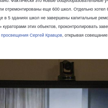
вано. Фактически это новые общеобразовательные 
ыли отремонтированы еще 600 школ. Отдельно хотел 
де в 5 зданиях школ не завершены капитальные рем
 кураторами этих объектов, проконтролировать зав
р просвещения Сергей Кравцов
, открывая совещание