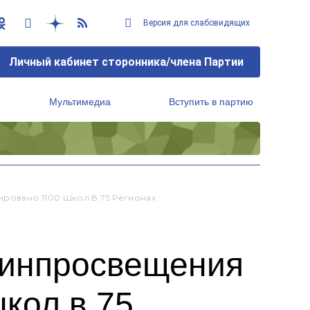
Версия для слабовидящих
Личный кабинет сторонника/члена Партии
Мультимедиа
Вступить в партию
Региональный исполнительный комитет
ровано 1100 Школ В 75 Регионах
Минпросвещения
кол в 75