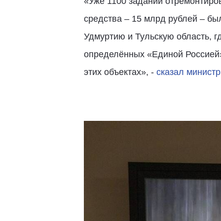
«Уже 1100 заданий отремонтиро
средства – 15 млрд рублей – б
Удмуртию и Тульскую область, г
определённых «Единой Россией»
этих объектах», -
сказал минист