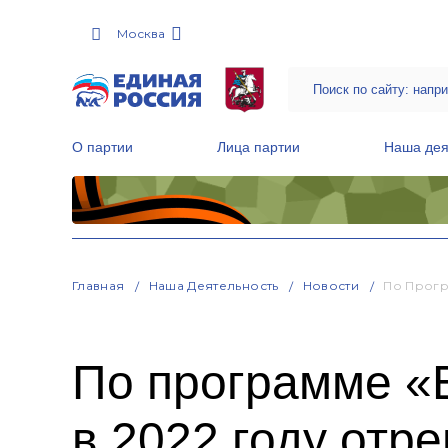
Москва
О партии
Лица партии
Наша дея
Местные общественные приемные Партии
Руководитель Региональной обще
Народная программа «Единой России»
Главная
Наша Деятельность
Новости
По Прогр
По программе «
в 2022 году отр