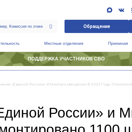
Обращение
тельность
Местные отделения
Приемная
ПОДДЕРЖКА УЧАСТНИКОВ СВО
ственной приемной Председателя Партии
Президиум регионального политического совета
амме «Единой России» И Минпросвещения В 2022 Году Отремонти
Единой России» и 
емонтировано 1100 ш