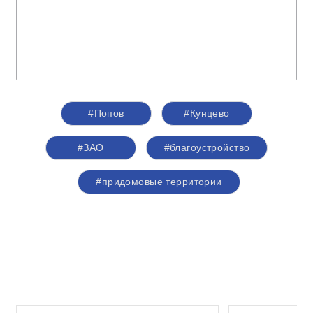
#Попов
#Кунцево
#ЗАО
#благоустройство
#придомовые территории