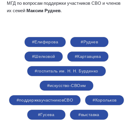
МГД по вопросам поддержки участников СВО и членов
их семей
Максим Руднев
.
#Елиферова
#Руднев
#Шелковой
#Картавцева
#госпиталь им. Н. Н. Бурденко
#искусство-СВОим
#поддержкаучастниковСВО
#Корольков
#Гусева
#выставка