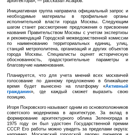
архитектора», — рассказал Асафов.
Инициативная группа направила официальный запрос и
необходимые материалы в профильные органы
исполнительной власти города Москвы. Следующим
шагом станет рассмотрение предложения о присвоении
названия Правительством Москвы с учетом экспертизы
и рекомендаций Городской межведомственной комиссии
по наименованию территориальных единиц, улиц,
станций метрополитена, организаций и других объектов
города Москвы. Специалисты оценят историческую
обоснованность, градостроительные параметры и
благозвучие наименования.
Планируется, что для учета мнений всех москвичей
голосование по данному предложению в ближайшее
время будет вынесено на платформу «
Активный
гражданин
», где каждый сможет выразить свою
позицию.
Игоря Покровского называют одним из основоположников
советского модернизма в архитектуре. За вклад в
формирование архитектурного облика Зеленограда в
1975 году он был удостоен Государственной премии
СССР. Его работы можно увидеть за пределами округа:
например,
Московский городской дворец пионеров и