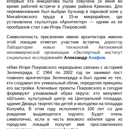
Впервые эта инициатива была озвучена 16 июня во
время рабочей встречи в управе района Крюково. Для
переименования был выбран бульвар в парковой зоне у
Михайловского пруда в 15-м микрорайоне, где
установлена скульптура «Архитектор» — одним из ее
прообразов стал сам Игорь Покровский.
Символичность присвоения имени архитектора именно
этой локации отметил участник встречи,
директор
Лаборатории новых технологий Автономной
некоммерческой организации «Экспертный институт
социальных исследований»
Александр
Асафов
.
«Имя Игоря Покровского неразрывно связано с историей
Зеленограда. С 1964 по 2002 год он занимал пост
главного архитектора Зеленограда и был одним из тех,
кто создавал его уникальный облик, определяя принципы
его застройки. Ключевые проекты Покровского и сегодня
формируют узнаваемый образ округа: это монумент
«Штыки», культурный центр на Центральной площади,
здание Дворца творчества детей и молодежи на площади
Колумба. В этом году исполняется 100 лет со дня
рождения выдающегося зодчего. Будет очень
символично, если в честь векового юбилея одна из
городских локаций получит имя прославленного