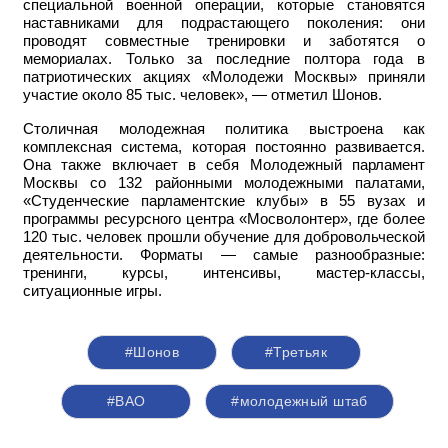
специальной военной операции, которые становятся
наставниками для подрастающего поколения: они
проводят совместные тренировки и заботятся о
мемориалах. Только за последние полтора года в
патриотических акциях «Молодежи Москвы» приняли
участие около 85 тыс. человек», — отметил Шонов.
Столичная молодежная политика выстроена как
комплексная система, которая постоянно развивается.
Она также включает в себя Молодежный парламент
Москвы со 132 районными молодежными палатами,
«Студенческие парламентские клубы» в 55 вузах и
программы ресурсного центра «Мосволонтер», где более
120 тыс. человек прошли обучение для добровольческой
деятельности. Форматы — самые разнообразные:
тренинги, курсы, интенсивы, мастер-классы,
ситуационные игры.
#Шонов
#Третьяк
#ВАО
#молодежный штаб