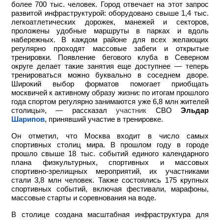
более 700 тыс. человек. Город отвечает на этот запрос
развитой инфраструктурой: оборудовано свыше 1,4 тыс.
легкоатлетических дорожек, манежей и секторов,
проложены удобные маршруты в парках и вдоль
набережных. В каждом районе для всех желающих
регулярно проходят массовые забеги и открытые
тренировки. Появление бегового клуба в Северном
округе делает такие занятия еще доступнее — теперь
тренироваться можно буквально в соседнем дворе.
Широкий выбор форматов помогает приобщать
москвичей к активному образу жизни: по итогам прошлого
года спортом регулярно занимаются уже 6,8 млн жителей
столицы», — рассказал
участник
СВО
Эльдар
Шарипов
, принявший участие в тренировке.
Он отметил, что Москва входит в число самых
спортивных столиц мира. В прошлом году в городе
прошло свыше 18 тыс. событий единого календарного
плана физкультурных, спортивных и массовых
спортивно-зрелищных мероприятий, их участниками
стали 3,8 млн человек. Также состоялись 175 крупных
спортивных событий, включая фестивали, марафоны,
массовые старты и соревнования на воде.
В столице создана масштабная инфраструктура для