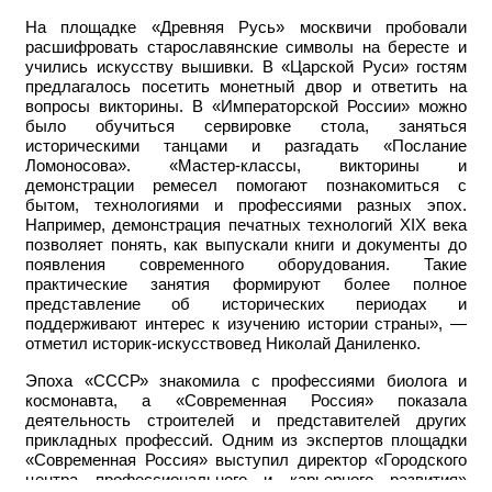
На площадке «Древняя Русь» москвичи пробовали
расшифровать старославянские символы на бересте и
учились искусству вышивки. В «Царской Руси» гостям
предлагалось посетить монетный двор и ответить на
вопросы викторины. В «Императорской России» можно
было обучиться сервировке стола, заняться
историческими танцами и разгадать «Послание
Ломоносова». «Мастер-классы, викторины и
демонстрации ремесел помогают познакомиться с
бытом, технологиями и профессиями разных эпох.
Например, демонстрация печатных технологий XIX века
позволяет понять, как выпускали книги и документы до
появления современного оборудования. Такие
практические занятия формируют более полное
представление об исторических периодах и
поддерживают интерес к изучению истории страны», —
отметил историк-искусствовед Николай Даниленко.
Эпоха «СССР» знакомила с профессиями биолога и
космонавта, а «Современная Россия» показала
деятельность строителей и представителей других
прикладных профессий. Одним из экспертов площадки
«Современная Россия» выступил директор «Городского
центра профессионального и карьерного развития»