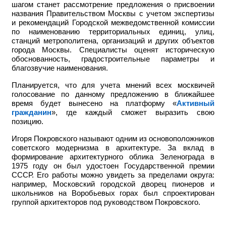
шагом станет рассмотрение предложения о присвоении
названия Правительством Москвы с учетом экспертизы
и рекомендаций Городской межведомственной комиссии
по наименованию территориальных единиц, улиц,
станций метрополитена, организаций и других объектов
города Москвы. Специалисты оценят историческую
обоснованность, градостроительные параметры и
благозвучие наименования.
Планируется, что для учета мнений всех москвичей
голосование по данному предложению в ближайшее
время будет вынесено на платформу «
Активный
гражданин
», где каждый сможет выразить свою
позицию.
Игоря Покровского называют одним из основоположников
советского модернизма в архитектуре. За вклад в
формирование архитектурного облика Зеленограда в
1975 году он был удостоен Государственной премии
СССР. Его работы можно увидеть за пределами округа:
например,
Московский городской дворец пионеров и
школьников на Воробьевых горах был спроектирован
группой архитекторов под руководством Покровского.