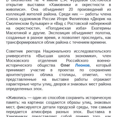
В библиотеке № 4 имени Е.А. Фурцевой состоялось
открытие выставки «Хамовники и окрестности в
живописи». Она объединяет 20 произведений из
коллекций жителей района. Среди них — работы члена
Союза художников России Игоря Филиппова «Дворик на
Смоленском бульваре» и «Вид с Ростовской набережной
на окрестности», «Погодинская изба» Екатерины
Масютиной и другие. Экспозиция объединяет полотна,
созданные в разное время, и позволяет проследить, как
трансформировался облик района с течением времени.
Советник ректора Национального исследовательского
университета «Высшая школа экономики», член
Московского отделения Российского военно-
исторического общества
Олег
Леонов
, который
принимает участие в проектах по сохранению
архитектурного облика столицы, отметил, что
представленные на выставке работы отражают
характерные черты улиц, дворов и знаковых мест района
определенных эпох.
«Живопись — один из способов сохранить историческую
память: на картинах создаются образы улиц, знаковых
мест, фиксируются детали городской среды, тем самым
передается атмосфера разных эпох.
Выставка в
Хамовниках представляет собой пример того, как