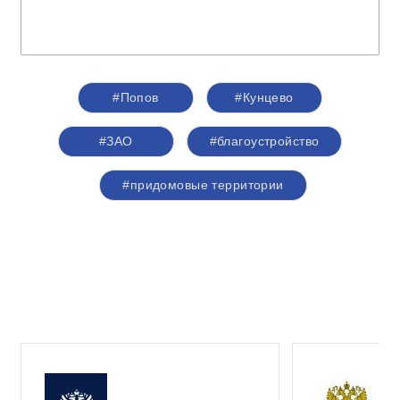
#Попов
#Кунцево
#ЗАО
#благоустройство
#придомовые территории