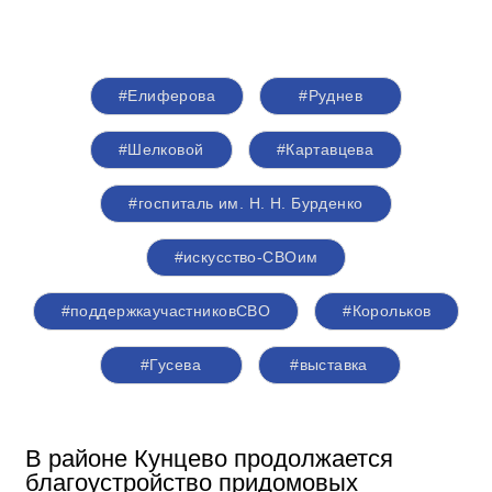
#Елиферова
#Руднев
#Шелковой
#Картавцева
#госпиталь им. Н. Н. Бурденко
#искусство-СВОим
#поддержкаучастниковСВО
#Корольков
#Гусева
#выставка
В районе Кунцево продолжается
благоустройство придомовых