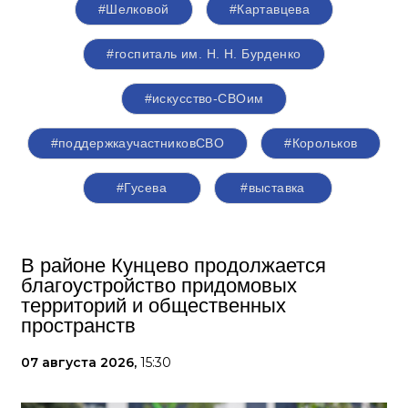
#Шелковой
#Картавцева
#госпиталь им. Н. Н. Бурденко
#искусство-СВОим
#поддержкаучастниковСВО
#Корольков
#Гусева
#выставка
В районе Кунцево продолжается
благоустройство придомовых
территорий и общественных
пространств
07 августа 2026,
15:30