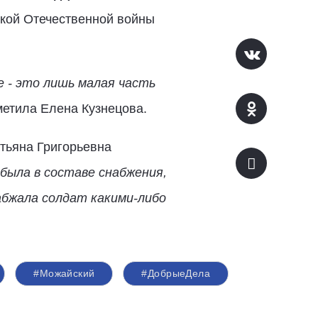
икой Отечественной войны
е - это лишь малая часть
тметила Елена Кузнецова.
атьяна Григорьевна
 была в составе снабжения,
абжала солдат какими-либо
#Можайский
#ДобрыеДела