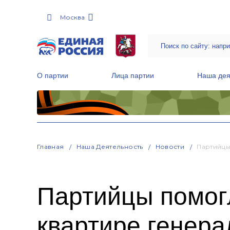
Москва
О партии
Лица партии
Наша дея
Местные общественные приемные Партии
Руководитель Региональной обще
Народная программа «Единой России»
Главная
Наша Деятельность
Новости
Партийцы
Партийцы помогл
квартире генера