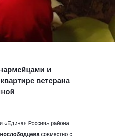
юнармейцами и
квартире ветерана
иной
ии «Единая Россия» района
снослободцева
совместно с