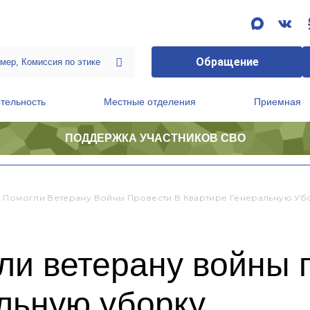
Обращение
тельность
Местные отделения
Приемная
ПОДДЕРЖКА УЧАСТНИКОВ СВО
ственной приемной Председателя Партии
Президиум регионального политического совета
 Помогли Ветерану Войны Провести В Квартире Генеральную Уб
и ветерану войны 
льную уборку