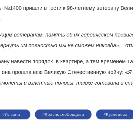
 №1400 пришли в гости к 98-летнему ветерану Вел
.
ущим ветеранам, память об их героическом подвиг
вернуть им полностью мы не сможем никогда
», - о
ану навести порядок в квартире, а тем временем Т
к она прошла всю Великую Отечественную войну: «
Я
амолёты и взлётные полосы, также готовила и сн
#Ильина
#Краснослободцева
#Кузнецова