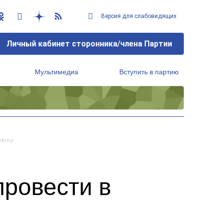
Версия для слабовидящих
Личный кабинет сторонника/члена Партии
Мультимедиа
Вступить в партию
Региональный исполнительный комитет
орку
провести в