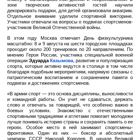
зоне творческих активностей гостей научили
декорировать подарки, для детей организовали аквагрим.
Отдельное внимание уделили спортивной викторине.
Участники отвечали на вопросы о подвигах спортсменов-
участников Великой Отечественной войны.
В этом году Москва отмечает День физкультурника
масштабно: 8 и 9 августа на шести городских площадках
проходит около 200 тренировок по 20 направлениям. По
мнению Героя России, участника специальной военной
операции
Эдуарда
Казымова
, развитие и популяризация
спорта, которые активно ведутся в столице в том числе
благодаря подобным мероприятиям, напрямую связаны с
патриотическим воспитанием и сохранением памяти о
подвигах и достижениях спортсменов.
«В армии спорт — это основа дисциплины, выносливости
и командной работы. Он учит не сдаваться, держать
слово и отвечать за товарищей, что особенно важно в
боевых условиях. Знакомство с отечественными
спортивными традициями и атлетами помогает молодежи
лучше понимать историю страны и сохранять память о ее
героях. Особое место в ней занимают спортсмены-
фронтовики. Один из них — боксер и абсолютный
чемпион СССР Николай Королев. В начале Великой