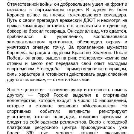
Отечественной войны он добровольцем ушел на фронт и
оказался в партизанском отряде. В одном из боев
Королев вынес на плечах тяжелораненого командира.
Путь к своим преградил вражеский ДЗОТ и несмотря на
приказ командира оставить его и спасаться в одиночку,
боксер не бросил товарища. Он сделал вид, что сдается,
приблизился к укреплению, воспользовался
замешательством противника, обезвредил охрану и
уничтожил огневую точку. За проявленное мужество
Королева наградили орденом Красного Знамени. После
Победы он вновь вышел на ринг, становился чемпионом
страны и много лет передавал свой опыт молодым
спортсменам. Его судьба — пример верности товарищам,
силы характера и готовности действовать ради спасения
другого человека», — отметил Казымов.
Эти же ценности — взаимовыручку и готовность помочь
другому — Герой России выделил в спортивном
волонтерстве, которое входит в число 10 направлений,
которые в столице развивает «Мосволонтер». На
спортивных событиях активисты регистрируют
участников, готовят площадки, помогают зрителям и
следят за соблюдением регламентов. Всего к городской
платформе ресурсного центра присоединилось уже
более 330 тыс. человек, которые оказывают