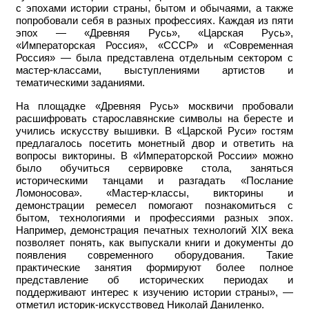
с эпохами истории страны, бытом и обычаями, а также
попробовали себя в разных профессиях. Каждая из пяти
эпох — «Древняя Русь», «Царская Русь»,
«Императорская Россия», «СССР» и «Современная
Россия» — была представлена отдельным сектором с
мастер-классами, выступлениями артистов и
тематическими заданиями.
На площадке «Древняя Русь» москвичи пробовали
расшифровать старославянские символы на бересте и
учились искусству вышивки. В «Царской Руси» гостям
предлагалось посетить монетный двор и ответить на
вопросы викторины. В «Императорской России» можно
было обучиться сервировке стола, заняться
историческими танцами и разгадать «Послание
Ломоносова». «Мастер-классы, викторины и
демонстрации ремесел помогают познакомиться с
бытом, технологиями и профессиями разных эпох.
Например, демонстрация печатных технологий XIX века
позволяет понять, как выпускали книги и документы до
появления современного оборудования. Такие
практические занятия формируют более полное
представление об исторических периодах и
поддерживают интерес к изучению истории страны», —
отметил историк-искусствовед Николай Даниленко.