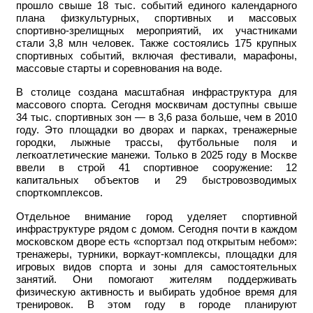
прошло свыше 18 тыс. событий единого календарного
плана физкультурных, спортивных и массовых
спортивно-зрелищных мероприятий, их участниками
стали 3,8 млн человек. Также состоялись 175 крупных
спортивных событий, включая фестивали, марафоны,
массовые старты и соревнования на воде.
В столице создана масштабная инфраструктура для
массового спорта. Сегодня москвичам доступны свыше
34 тыс. спортивных зон — в 3,6 раза больше, чем в 2010
году. Это площадки во дворах и парках, тренажерные
городки, лыжные трассы, футбольные поля и
легкоатлетические манежи. Только в 2025 году в Москве
ввели в строй 41 спортивное сооружение: 12
капитальных объектов и 29 быстровозводимых
спорткомплексов.
Отдельное внимание город уделяет спортивной
инфраструктуре рядом с домом. Сегодня почти в каждом
московском дворе есть «спортзал под открытым небом»:
тренажеры, турники, воркаут-комплексы, площадки для
игровых видов спорта и зоны для самостоятельных
занятий. Они помогают жителям поддерживать
физическую активность и выбирать удобное время для
тренировок. В этом году в городе планируют