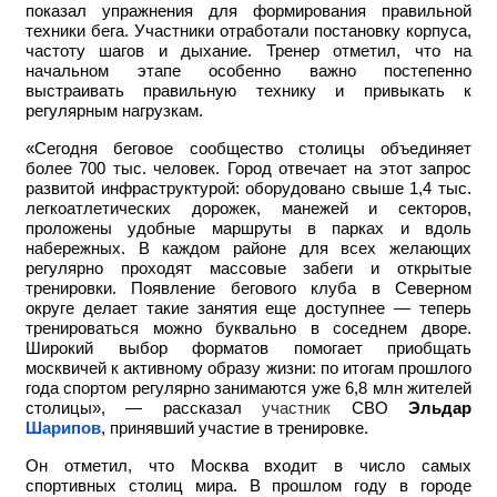
показал упражнения для формирования правильной
техники бега. Участники отработали постановку корпуса,
частоту шагов и дыхание. Тренер отметил, что на
начальном этапе особенно важно постепенно
выстраивать правильную технику и привыкать к
регулярным нагрузкам.
«Сегодня беговое сообщество столицы объединяет
более 700 тыс. человек. Город отвечает на этот запрос
развитой инфраструктурой: оборудовано свыше 1,4 тыс.
легкоатлетических дорожек, манежей и секторов,
проложены удобные маршруты в парках и вдоль
набережных. В каждом районе для всех желающих
регулярно проходят массовые забеги и открытые
тренировки. Появление бегового клуба в Северном
округе делает такие занятия еще доступнее — теперь
тренироваться можно буквально в соседнем дворе.
Широкий выбор форматов помогает приобщать
москвичей к активному образу жизни: по итогам прошлого
года спортом регулярно занимаются уже 6,8 млн жителей
столицы», — рассказал
участник
СВО
Эльдар
Шарипов
, принявший участие в тренировке.
Он отметил, что Москва входит в число самых
спортивных столиц мира. В прошлом году в городе