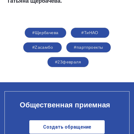
Татьяна Щербачева.
#Щербачева
#ТиНАО
#Zасамбо
#партпроекты
#23февраля
Общественная приемная
Создать обращение