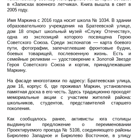
в «Записках военного летчика». Книга вышла в свет в
2005 году.
Имя
Маркина с 2016 года
носит
школа
№ 1034
. В здании
образовательного учреждения на Братеевской улице,
дом 18 открыт школьный музей «Служу Отечеству»,
одна из экспозиций которого посвящена Герою
Советского Союза. Среди экспонатов — карта боевого
пути, фотографии, запечатлевшие фронтовые будни,
боевых товарищей, послевоенную жизнь. Есть и
семейные реликвии — удостоверение к Золотой Звезде
Героя Советского Союза и кортик, принадлежавшие
Маркину.
На фасаде многоэтажки по адресу: Братеевская улица,
дом 16, корпус 6, где проживал Маркин, установлена
памятная доска в его честь. Здесь традиционно проходят
мемориальные акции с участием жителей района:
школьников, студентов, представителей старшего
поколения.
Как сообщалось ранее, активисты юга столицы
выдвинули предложение о переименовании
Проектируемого проезда № 5108, соединяющего районы
Бирюлево Западное и Бирюлево Восточное, в улицу