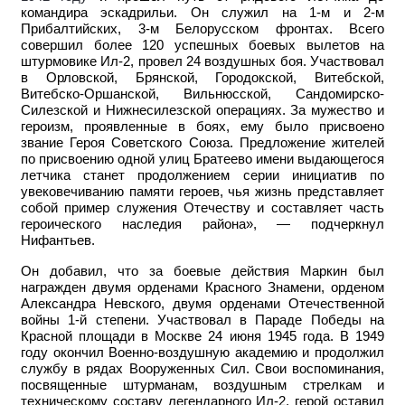
командира эскадрильи. Он служил на 1-м и 2-м
Прибалтийских, 3-м Белорусском фронтах. Всего
совершил более 120 успешных боевых вылетов на
штурмовике Ил-2, провел 24 воздушных боя. Участвовал
в Орловской, Брянской, Городокской, Витебской,
Витебско-Оршанской, Вильнюсской, Сандомирско-
Силезской и Нижнесилезской операциях. За мужество и
героизм, проявленные в боях, ему было присвоено
звание Героя Советского Союза. Предложение жителей
по присвоению одной улиц Братеево имени выдающегося
летчика станет продолжением серии инициатив по
увековечиванию памяти героев, чья жизнь представляет
собой пример служения Отечеству и составляет часть
героического наследия района», — подчеркнул
Нифантьев.
Он добавил, что за боевые действия Маркин был
награжден двумя орденами Красного Знамени, орденом
Александра Невского, двумя орденами Отечественной
войны 1-й степени. Участвовал в Параде Победы на
Красной площади в Москве 24 июня 1945 года.
В 1949
году окончил Военно-воздушную академию и продолжил
службу в рядах Вооруженных Сил. Свои воспоминания,
посвященные штурманам, воздушным стрелкам и
техническому составу легендарного Ил-2, герой оставил