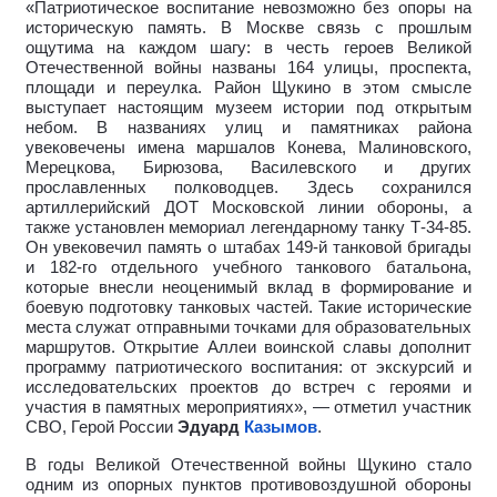
«Патриотическое воспитание невозможно без опоры на
историческую память. В Москве связь с прошлым
ощутима на каждом шагу: в честь героев Великой
Отечественной войны названы 164 улицы, проспекта,
площади и переулка. Район Щукино в этом смысле
выступает настоящим музеем истории под открытым
небом. В названиях улиц и памятниках района
увековечены имена маршалов Конева, Малиновского,
Мерецкова, Бирюзова, Василевского и других
прославленных полководцев. Здесь сохранился
артиллерийский ДОТ Московской линии обороны, а
также установлен мемориал легендарному танку Т-34-85.
Он увековечил память о штабах 149-й танковой бригады
и 182-го отдельного учебного танкового батальона,
которые внесли неоценимый вклад в формирование и
боевую подготовку танковых частей. Такие исторические
места служат отправными точками для образовательных
маршрутов. Открытие Аллеи воинской славы дополнит
программу патриотического воспитания: от экскурсий и
исследовательских проектов до встреч с героями и
участия в памятных мероприятиях», — отметил участник
СВО, Герой России
Эдуард
Казымов
.
В годы Великой Отечественной войны Щукино стало
одним из опорных пунктов противовоздушной обороны