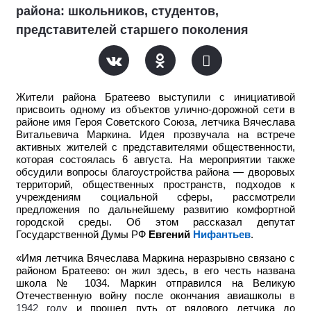
района: школьников, студентов,
представителей старшего поколения
Жители района Братеево выступили с инициативой
присвоить одному из объектов улично-дорожной сети в
районе имя Героя Советского Союза, летчика Вячеслава
Витальевича Маркина. Идея прозвучала на встрече
активных жителей с представителями общественности,
которая состоялась 6 августа. На мероприятии также
обсудили вопросы благоустройства района — дворовых
территорий, общественных пространств, подходов к
учреждениям социальной сферы, рассмотрели
предложения по дальнейшему развитию комфортной
городской среды.
Об этом рассказал депутат
Государственной Думы РФ
Евгений
Нифантьев
.
«Имя летчика Вячеслава Маркина неразрывно связано с
районом Братеево: он жил здесь, в его честь названа
школа № 1034. Маркин отправился на Великую
Отечественную войну после окончания авиашколы
в
1942 году
и прошел путь от рядового летчика до