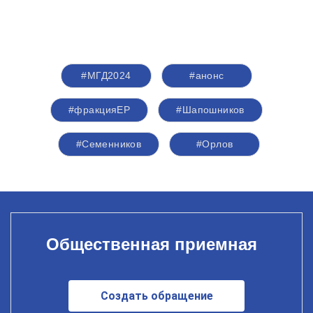
#МГД2024
#анонс
#фракцияЕР
#Шапошников
#Семенников
#Орлов
Общественная приемная
Создать обращение