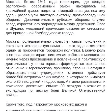
Москвы. Летом 1941 года территория, где сегодня
расположен современный район, находилась на
кратчайшей трассе подлета немецкой авиации, поэтому
здесь развернули плотную систему противовоздушной
обороны. Дополнительным рубежом обороны служил
взвод аэростатного заграждения между деревнями Спас
и Щукино, мешавший вражеским самолетам снижаться
для прицельной бомбардировки города.
Москва последовательно укрепляет связь поколений и
сохраняет историческую память — эта задача остается
одним из приоритетов городской политики. Важную роль
в ее реализации играет системная работа с молодежью:
именно через просвещение и вовлечение в практическую
деятельность у юных горожан формируется осознанное
отношение к героическому прошлому страны. Сегодня в
образовательных учреждениях столицы действует
более 500 патриотических клубов, в которых занимаются
около 36 тыс. детей и подростков. Активно развивается и
поисковое движение: свыше 30 отрядов выезжают в
экспедиции по местам боев Великой Отечественной
войны.
Кроме того, под патронатом московских школ и
колледжей находится свыше тысячи воинских