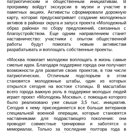
патриотическим и общественным инициативам. В
программу войдут экскурсии в музеи и участие в
памятных акциях. Активисты сформировали дорожную
карту, которая предусматривает создание молодежных
активов в районах округа и запуск проекта «Молодежный
образ района» по сбору предложений, связанных с
благоустройством. Еще одним направлением станет
наставничество: участники с опытом общественной
работы будут помогать новым активистам
разрабатывать и воплощать собственные проекты.
«Москва помогает молодежи воплощать в жизнь самые
смелые идеи. Благодаря поддержке города они получают
возможности для развития своих проектов, в том числе
патриотических. Отличным подспорьем в этом
становятся молодежные штабы, один из которых
открылся сегодня на востоке столицы. В масштабах
всего города важную роль в поддержке молодых людей
играет проект «Молодежь Москвы», с помощью которого
было реализовано уже свыше 3,5 тыс. инициатив.
Сегодня к нему присоединяется все больше ветеранов
специальной военной операции, которые становятся
наставниками для подрастающего поколения: они
проводят совместные тренировки и заботятся о
мемориалах. Только за последние полтора года в