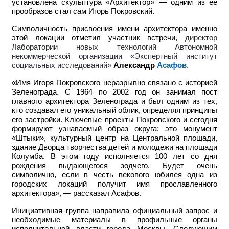
установлена скульптура «Архитектор» — одним из ее
прообразов стал сам Игорь Покровский.
Символичность присвоения имени архитектора именно
этой локации отметил участник встречи,
директор
Лаборатории новых технологий Автономной
некоммерческой организации «Экспертный институт
социальных исследований»
Александр
Асафов
.
«Имя Игоря Покровского неразрывно связано с историей
Зеленограда. С 1964 по 2002 год он занимал пост
главного архитектора Зеленограда и был одним из тех,
кто создавал его уникальный облик, определяя принципы
его застройки. Ключевые проекты Покровского и сегодня
формируют узнаваемый образ округа: это монумент
«Штыки», культурный центр на Центральной площади,
здание Дворца творчества детей и молодежи на площади
Колумба. В этом году исполняется 100 лет со дня
рождения выдающегося зодчего. Будет очень
символично, если в честь векового юбилея одна из
городских локаций получит имя прославленного
архитектора», — рассказал Асафов.
Инициативная группа направила официальный запрос и
необходимые материалы в профильные органы
исполнительной власти города Москвы. Следующим