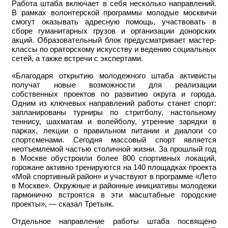
Работа штаба включает в себя несколько направлений.
В рамках волонтерской программы молодые москвичи
смогут оказывать адресную помощь, участвовать в
сборе гуманитарных грузов и организации донорских
акций. Образовательный блок предусматривает мастер-
классы по ораторскому искусству и ведению социальных
сетей, а также встречи с экспертами.
«Благодаря открытию молодежного штаба активисты
получат новые возможности для реализации
собственных проектов по развитию округа и города.
Одним из ключевых направлений работы станет спорт:
запланированы турниры по стритболу, настольному
теннису, шахматам и волейболу, утренние зарядки в
парках, лекции о правильном питании и диалоги со
спортсменами. Сегодня массовый спорт является
неотъемлемой частью столичной жизни. За прошлый год
в Москве обустроили более 800 спортивных локаций,
горожане активно тренируются на 140 площадках проекта
«Мой спортивный район» и участвуют в программе «Лето
в Москве». Окружные и районные инициативы молодежи
гармонично встроятся в эти масштабные городские
проекты», — сказал Третьяк.
Отдельное направление работы штаба посвящено