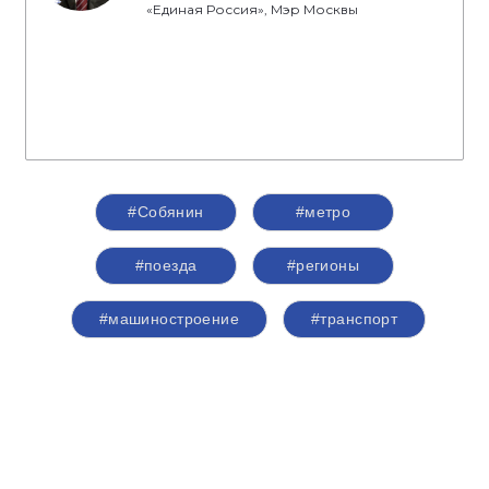
«Единая Россия», Мэр Москвы
#Собянин
#метро
#поезда
#регионы
#машиностроение
#транспорт