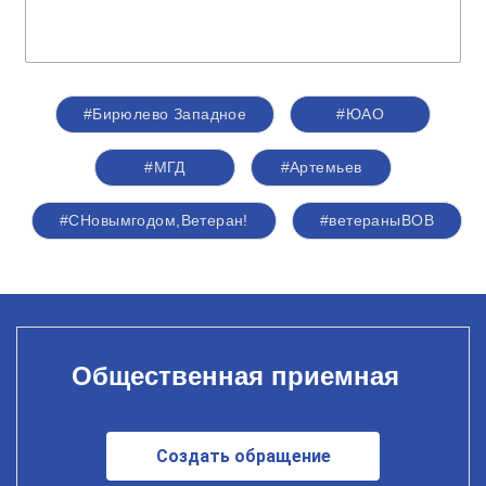
#Бирюлево Западное
#ЮАО
#МГД
#Артемьев
#СНовымгодом,Ветеран!
#ветераныВОВ
Общественная приемная
Создать обращение