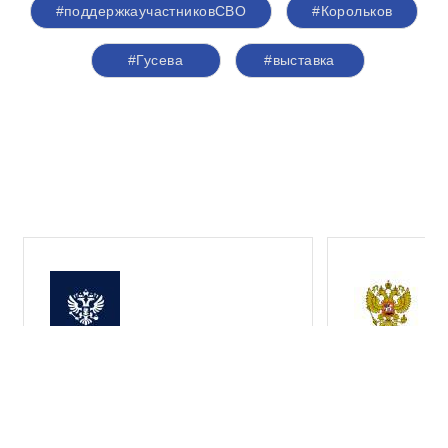
и сопровождение семей здесь, в Москве. Мы стараемся
окружить заботой каждого ветерана, который
возвращается из зоны СВО, и каждую семью, которая
ждёт своего героя. Такие акции, как «Искусство –
СВОим», становятся важной частью этой работы: они
объединяют людей вокруг конкретного дела и
показывают, что Москва по
‑
настоящему рядом со своими
защитниками», — сказал руководитель рабочей группы
МГД по вопросам поддержки участников СВО и членов
их семей
Максим Руднев
.
#Елиферова
#Руднев
#Шелковой
#Картавцева