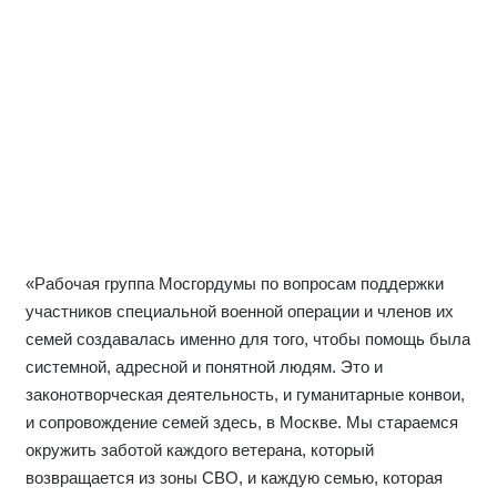
«Для нас коллектив госпиталя имени Н.Н. Бурденко
давно стали настоящими друзьями. Здесь мы не раз
проводили акции поддержки, концерты, встречи с
семьями участников СВО и всегда видим, как важны
такие моменты живого человеческого общения. Сегодня
особенно приятно, что наши друзья из Москонцерта и
команда проекта «Искусство – СВОим» решили устроить
настоящий праздник для пациентов и персонала
госпиталя. Картины, музыка, тёплые слова — всё это
создаёт ту самую атмосферу, в которой и бойцы, и врачи
чувствуют: о них помнят, их ценят и готовы быть рядом
столько, сколько потребуется», — отметила Член
Общественного экспертного совета при Уполномоченном
по правам человека города Москвы
Ирина Елиферова
.