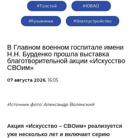
Толстой Петр Олегович
Секретарь МГРО Партии «Единая Россия»,
заместитель Председателя
Государственной Думы Федерального
Собрания Российской Федерации
#Толстой
#ЮВАО
#Кузьминки
#благоустройство
В Главном военном госпитале имени
Н.Н. Бурденко прошла выставка