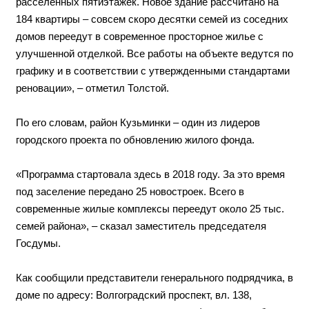
Жилой дом на Волгоградском проспекте по программе
реновации планируется ввести в эксплуатацию к осени
2026 года. Об этом сообщил Агентству городских
новостей «Москва» заместитель председателя
Госдумы
Петр Толстой
, который принял участие в
осмотре новостройки в рамках рабочей поездки по
округу.
«Дом на Волгоградском проспекте общей площадью
более 17 тыс. кв. м возводится на месте двух
расселенных пятиэтажек. Новое здание рассчитано на
184 квартиры – совсем скоро десятки семей из соседних
домов переедут в современное просторное жилье с
улучшенной отделкой. Все работы на объекте ведутся по
графику и в соответствии с утвержденными стандартами
реновации», – отметил Толстой.
По его словам, район Кузьминки – один из лидеров