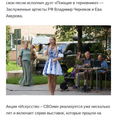
Акция «Искусство – СВОим» реализуется
уже несколько лет и включает серию
выставок, которые прошли на различных
площадках Москвы
В пятницу, 7 августа, в Главном клиническом военном
госпитале имени академика Н.Н. Бурденко Министерства
обороны РФ прошла выставка благотворительной акции
«Искусство СВОим». Экспозицию представили в
административном корпусе и на площади Пирогова, где
состоялась торжественная церемония открытия с
участием руководства госпиталя, депутатов Московской
городской Думы, в том числе заместителя Председателя