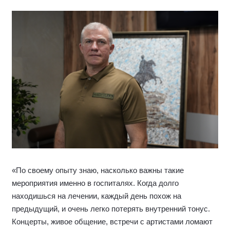
«В рамках благотворительной акции «Искусство –
СВОим» мы уже провели несколько этапов выставок, и
каждый из них показывает, насколько сильной может
быть искренняя инициатива людей искусства. В одном из
последних этапов к нам присоединились более
шестидесяти художников из разных регионов страны, и
все они безвозмездно передали свои работы. Каждый
рубль, который мы получаем в ходе акции, превращается
в реальную помощь нашим бойцам: в генераторы,
квадрокоптеры, средства связи, лекарства — в то, что