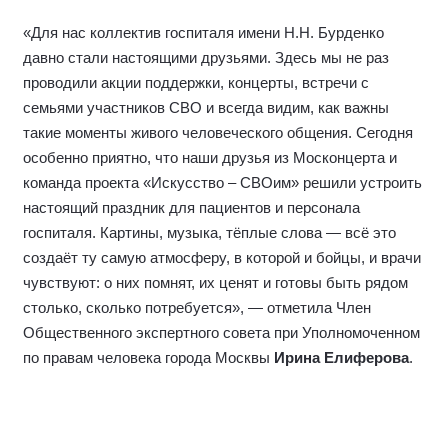
находишься на лечении, каждый день похож на
предыдущий, и очень легко потерять внутренний тонус.
Концерты, живое общение, встречи с артистами ломают
эту рутину: помогают бойцам сохранять бодрость духа, а
значит — быстрее идти на поправку. Для медиков это
тоже серьёзная поддержка: видеть улыбки своих
пациентов, ощущать благодарность — то, что даёт силы
продолжать работать в самых сложных условиях», —
подчеркнул участник СВО
Александр Шелковой
.