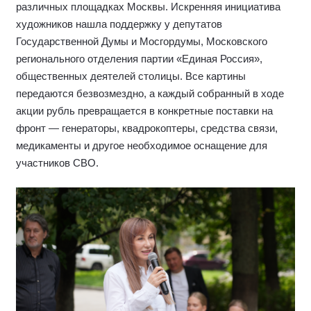
Мосгордумы
Людмилы Гусевой
и депутата
Мосгордумы, Героя Российской Федерации
Аркадия
Королькова
, а для бойцов и медицинского персонала
свои песни исполнил дуэт «Поющие в терновнике» —
Заслуженные артисты РФ Владимир Черняков и Ева
Амурова.