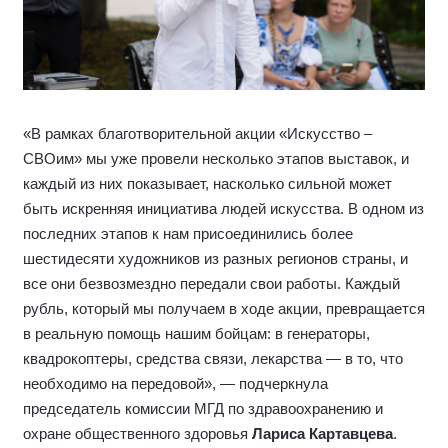
Акция «Искусство – СВОим» реализуется уже несколько
лет и включает серию выставок, которые прошли на
различных площадках Москвы. Искренняя инициатива
художников нашла поддержку у депутатов
Государственной Думы и Мосгордумы, Московского
регионального отделения партии «Единая Россия»,
общественных деятелей столицы. Все картины
передаются безвозмездно, а каждый собранный в ходе
акции рубль превращается в конкретные поставки на
фронт — генераторы, квадрокоптеры, средства связи,
медикаменты и другое необходимое оснащение для
участников СВО.