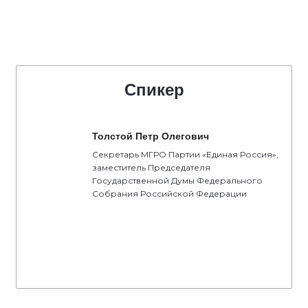
тепловой пункт смонтирован полностью.
В общей сложности в Кузьминках планируется расселить
287 домов. Всего на юго-востоке столицы в реновацию
включено более 800 объектов старого жилого фонда.
Благодаря его обновлению в современные квартиры
переедет более 164 тыс. жителей округа. С момента
запуска программы в ЮВАО уже расселено свыше 190
домов, больше всего, помимо Кузьминок, в Люблино и
Нижегородском районе. Комфортные квартиры получили
около 37 тыс. человек.
Спикер