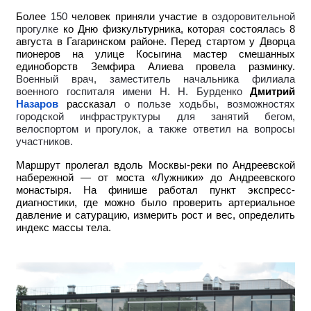
Более
150
человек приняли участие в
оздоровительной
прогулке
ко Дню физкультурника, котор
ая
состоял
ась
8
августа в Гагаринском районе. Перед стартом у Дворца
пионеров на улице Косыгина мастер смешанных
единоборств Земфира Алиева провела разминку.
Военный врач, заместитель начальника филиала
военного госпиталя имени Н. Н. Бурденко
Дмитрий
Назаров
рассказал
о пользе ходьбы, возможностях
городской инфраструктуры для занятий бегом,
велоспортом и прогулок, а также ответил на вопросы
участников.
Маршрут пролегал вдоль Москвы-реки по Андреевской
набережной — от моста «Лужники» до Андреевского
монастыря. На финише работал пункт экспресс-
диагностики, где можно было проверить артериальное
давление и сатурацию, измерить рост и вес, определить
индекс массы тела.