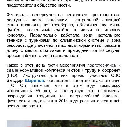
члены Молодежной палаты при МГД, участники СВО и
представители общественности.
Фестиваль развернулся на нескольких пространствах,
доступных всем желающим. Центральной локацией
стала площадка по троеборью, объединившая мини-
футбол, настольный футбол и матчи на игровых
консолях. Параллельно работала зона настольного
тенниса с турнирами по олимпийской системе и зона
рекордов, где участники выполняли нормативы: прыжок в
длину с места, отжимания и приседания за 30 секунд,
бросок набивного мяча на дальность.
Также в этот день гости мероприятия
подготовились к
сдаче
норматив
ов
комплекса «Готов к труду и обороне»
(ГТО). Инс
труктаж для них провел
участник СВО
Эльдар
Шарипов
,
обладатель золотого знака отличия
ГТО. Он напомнил, что в этом году комплексу
исполнилось 95 лет, и подчеркнул, что с момента
возрождения традиции как всероссийской системы
физической подготовки в 2014 году рост интереса к ней
неизменно растет.