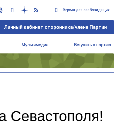
Версия для слабовидящих
Версия для слабовидящих
Личный кабинет сторонника/члена Партии
Личный кабинет сторонника/члена Партии
Мультимедиа
Мультимедиа
Вступить в партию
Вступить в партию
Региональный исполнительный комитет
Региональный исполнительный комитет
да Севастополя!