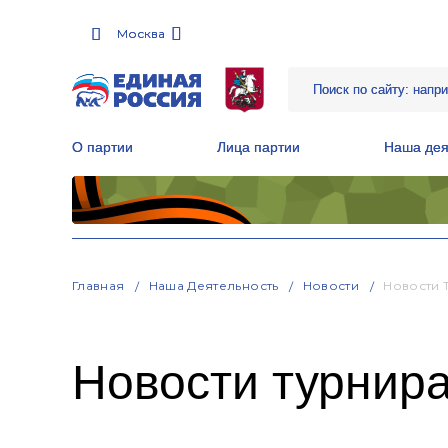
Москва
Москва
О партии
О партии
Лица партии
Лица партии
Наша дея
Наша дея
Местные общественные приемные Партии
Местные общественные приемные Партии
Руководитель Региональной обще
Руководитель Региональной обще
Народная программа «Единой России»
Народная программа «Единой России»
Главная
Наша Деятельность
Новости
Новости 
Новости турнира