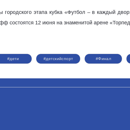
ы городского этапа кубка «Футбол – в каждый дво
офф состоятся 12 июня на знаменитой арене «Торпед
#дети
#детскийспорт
#Финал