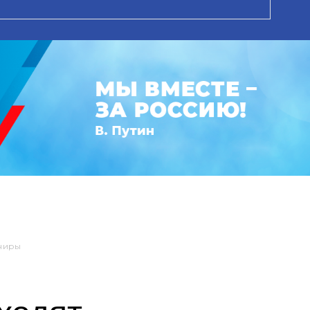
рниры