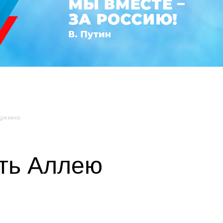
Щукино
ть Аллею