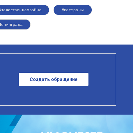
Отечественнаявойна
#ветераны
Ленинграда
Создать обращение