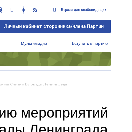
Версия для слабовидящих
Версия для слабовидящих
Личный кабинет сторонника/члена Партии
Личный кабинет сторонника/члена Партии
Мультимедиа
Мультимедиа
Вступить в партию
Вступить в партию
Региональный исполнительный комитет
Региональный исполнительный комитет
щины Снятия Блокады Ленинграда
рию мероприятий
кады Ленинграда