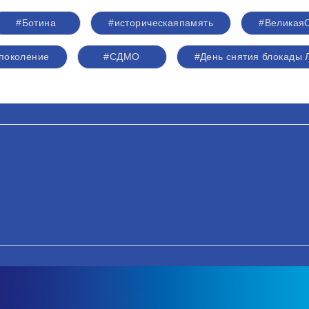
#Ботина
#историческаяпамять
#Великая
поколение
#СДМО
#День снятия блокады 