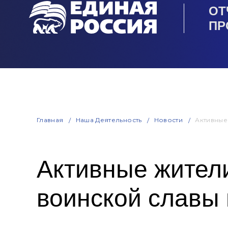
ОТ
ПР
Главная
Наша Деятельность
Новости
Активные
Активные жител
воинской славы