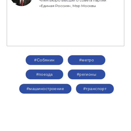
Член Бюро Высшего совета партии
«Единая Россия», Мэр Москвы
#Собянин
#метро
#поезда
#регионы
#машиностроение
#транспорт