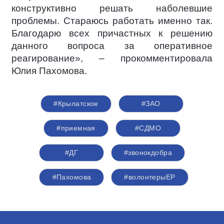
конструктивно решать наболевшие
проблемы. Стараюсь работать именно так.
Благодарю всех причастных к решению
данного вопроса за оперативное
реагирование», – прокомментировала
Юлия Пахомова.
#Крылатское
#ЗАО
#приемная
#СДМО
#ДГ
#звонокдобра
#Пахомова
#волонтерыЕР