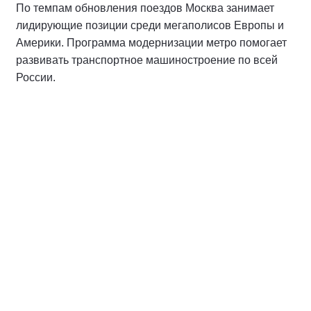
По темпам обновления поездов Москва занимает
лидирующие позиции среди мегаполисов Европы и
Америки. Программа модернизации метро помогает
развивать транспортное машиностроение по всей
России.
«Масштабные заказы столицы формируют
долгосрочные производственные цепочки. Мы
стимулируем разработку новых технологий, создание
производственных мощностей, даем работу тысячам
специалистов. Даже в условиях санкционного
давления российские предприятия успешно
замещают импортные технологии», — добавил
Сергей Собянин.
Так, Санкт-Петербург поставляет дверные системы и
оборудование для видеонаблюдения. Тверская
область снабжает климатическим оборудованием,
световыми линиями, панелями навигации,