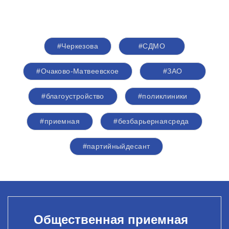
#Черкезова
#СДМО
#Очаково-Матвеевское
#ЗАО
#благоустройство
#поликлиники
#приемная
#безбарьернаясреда
#партийныйдесант
Общественная приемная