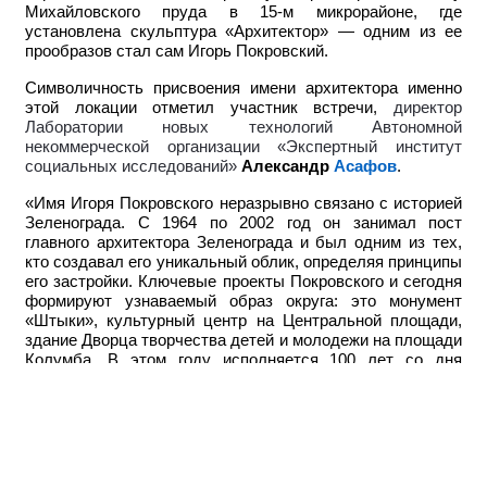
Михайловского пруда в 15-м микрорайоне, где
установлена скульптура «Архитектор» — одним из ее
прообразов стал сам Игорь Покровский.
Символичность присвоения имени архитектора именно
этой локации отметил участник встречи,
директор
Лаборатории новых технологий Автономной
некоммерческой организации «Экспертный институт
социальных исследований»
Александр
Асафов
.
«Имя Игоря Покровского неразрывно связано с историей
Зеленограда. С 1964 по 2002 год он занимал пост
главного архитектора Зеленограда и был одним из тех,
кто создавал его уникальный облик, определяя принципы
его застройки. Ключевые проекты Покровского и сегодня
формируют узнаваемый образ округа: это монумент
«Штыки», культурный центр на Центральной площади,
здание Дворца творчества детей и молодежи на площади
Колумба. В этом году исполняется 100 лет со дня
рождения выдающегося зодчего. Будет очень
символично, если в честь векового юбилея одна из
городских локаций получит имя прославленного
архитектора», — рассказал Асафов.
Инициативная группа направила официальный запрос и