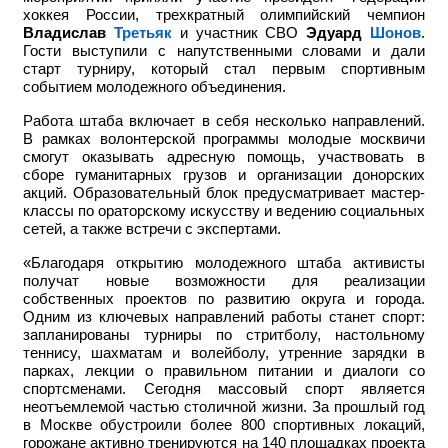
хоккея России, трехкратный олимпийский чемпион
Владислав
Третьяк
и участник СВО
Эдуард
Шонов
.
Гости выступили с напутственными словами и дали
старт турниру, который стал первым спортивным
событием молодежного объединения.
Работа штаба включает в себя несколько направлений.
В рамках волонтерской программы молодые москвичи
смогут оказывать адресную помощь, участвовать в
сборе гуманитарных грузов и организации донорских
акций. Образовательный блок предусматривает мастер-
классы по ораторскому искусству и ведению социальных
сетей, а также встречи с экспертами.
«Благодаря открытию молодежного штаба активисты
получат новые возможности для реализации
собственных проектов по развитию округа и города.
Одним из ключевых направлений работы станет спорт:
запланированы турниры по стритболу, настольному
теннису, шахматам и волейболу, утренние зарядки в
парках, лекции о правильном питании и диалоги со
спортсменами. Сегодня массовый спорт является
неотъемлемой частью столичной жизни. За прошлый год
в Москве обустроили более 800 спортивных локаций,
горожане активно тренируются на 140 площадках проекта