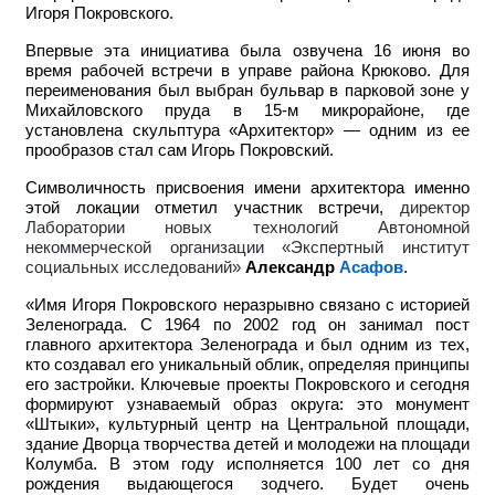
Игоря Покровского.
Впервые эта инициатива была озвучена 16 июня во
время рабочей встречи в управе района Крюково. Для
переименования был выбран бульвар в парковой зоне у
Михайловского пруда в 15-м микрорайоне, где
установлена скульптура «Архитектор» — одним из ее
прообразов стал сам Игорь Покровский.
Символичность присвоения имени архитектора именно
этой локации отметил участник встречи,
директор
Лаборатории новых технологий Автономной
некоммерческой организации «Экспертный институт
социальных исследований»
Александр
Асафов
.
«Имя Игоря Покровского неразрывно связано с историей
Зеленограда. С 1964 по 2002 год он занимал пост
главного архитектора Зеленограда и был одним из тех,
кто создавал его уникальный облик, определяя принципы
его застройки. Ключевые проекты Покровского и сегодня
формируют узнаваемый образ округа: это монумент
«Штыки», культурный центр на Центральной площади,
здание Дворца творчества детей и молодежи на площади
Колумба. В этом году исполняется 100 лет со дня
рождения выдающегося зодчего. Будет очень