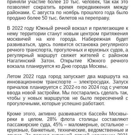
приняли участие более 10 тыс. человек, так как это
позволяет сократить время передвижения между
районами. С августа по ноябрь прошлого года было
продано более 50 тыс. билетов на переправу.
В 2022 году Южный речной вокзал и прилегающие к
нему территории станут новым центром притяжения
москвичей на юге города. Набережная будет
развиваться, здесь появится остановка регулярного
речного транспорта, прогулочных и круизных судов, а
регулярный маршрут свяжет жителей с районом
Нагатинский Затон. Открытие Южного речного
вокзала планируется ко Дню города Москвы.
Летом 2022 года город запускает два маршрута на
инновационном транспорте – электросудах. Запуск
причалов планируется с 2022-го по 2024 год с учетом
ввода новой застройки. Мы постарались сделать так,
чтобы у новых маршрутов не было пересечений с
прогулочными, которые успешно работают.
Кроме этого, активно развивается бассейн Москвы-
реки в целом. 28% флота столицы составляют
пассажирские суда, 45% – маломерные, остальное –
круизные, банкетные, технические, ведомственные и