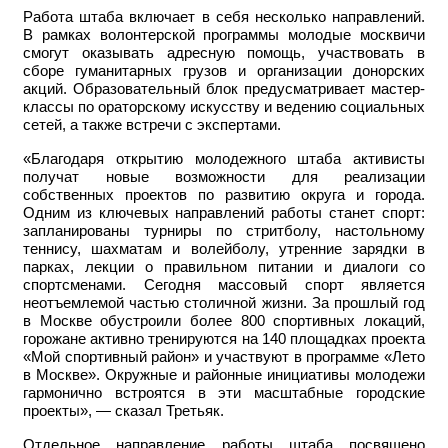
Работа штаба включает в себя несколько направлений.
В рамках волонтерской программы молодые москвичи
смогут оказывать адресную помощь, участвовать в
сборе гуманитарных грузов и организации донорских
акций. Образовательный блок предусматривает мастер-
классы по ораторскому искусству и ведению социальных
сетей, а также встречи с экспертами.
«Благодаря открытию молодежного штаба активисты
получат новые возможности для реализации
собственных проектов по развитию округа и города.
Одним из ключевых направлений работы станет спорт:
запланированы турниры по стритболу, настольному
теннису, шахматам и волейболу, утренние зарядки в
парках, лекции о правильном питании и диалоги со
спортсменами. Сегодня массовый спорт является
неотъемлемой частью столичной жизни. За прошлый год
в Москве обустроили более 800 спортивных локаций,
горожане активно тренируются на 140 площадках проекта
«Мой спортивный район» и участвуют в программе «Лето
в Москве». Окружные и районные инициативы молодежи
гармонично встроятся в эти масштабные городские
проекты», — сказал Третьяк.
Отдельное направление работы штаба посвящено