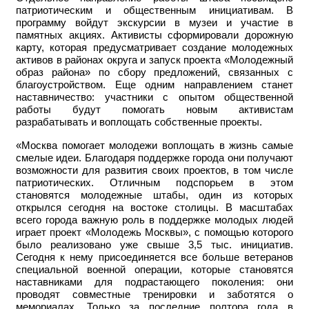
патриотическим и общественным инициативам. В
программу войдут экскурсии в музеи и участие в
памятных акциях. Активисты сформировали дорожную
карту, которая предусматривает создание молодежных
активов в районах округа и запуск проекта «Молодежный
образ района» по сбору предложений, связанных с
благоустройством. Еще одним направлением станет
наставничество: участники с опытом общественной
работы будут помогать новым активистам
разрабатывать и воплощать собственные проекты.
«Москва помогает молодежи воплощать в жизнь самые
смелые идеи. Благодаря поддержке города они получают
возможности для развития своих проектов, в том числе
патриотических. Отличным подспорьем в этом
становятся молодежные штабы, один из которых
открылся сегодня на востоке столицы. В масштабах
всего города важную роль в поддержке молодых людей
играет проект «Молодежь Москвы», с помощью которого
было реализовано уже свыше 3,5 тыс. инициатив.
Сегодня к нему присоединяется все больше ветеранов
специальной военной операции, которые становятся
наставниками для подрастающего поколения: они
проводят совместные тренировки и заботятся о
мемориалах. Только за последние полтора года в