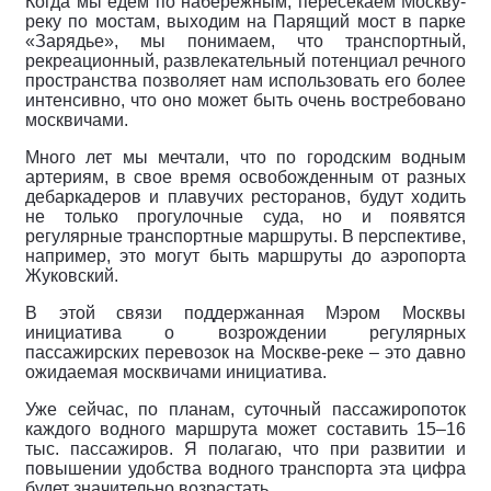
Когда мы едем по набережным, пересекаем Москву-
реку по мостам, выходим на Парящий мост в парке
«Зарядье», мы понимаем, что транспортный,
рекреационный, развлекательный потенциал речного
пространства позволяет нам использовать его более
интенсивно, что оно может быть очень востребовано
москвичами.
Много лет мы мечтали, что по городским водным
артериям, в свое время освобожденным от разных
дебаркадеров и плавучих ресторанов, будут ходить
не только прогулочные суда, но и появятся
регулярные транспортные маршруты. В перспективе,
например, это могут быть маршруты до аэропорта
Жуковский.
В этой связи поддержанная Мэром Москвы
инициатива о возрождении регулярных
пассажирских перевозок на Москве-реке – это давно
ожидаемая москвичами инициатива.
Уже сейчас, по планам, суточный пассажиропоток
каждого водного маршрута может составить 15–16
тыс. пассажиров. Я полагаю, что при развитии и
повышении удобства водного транспорта эта цифра
будет значительно возрастать.