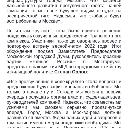
инфраструктуры города Москвы. Что касается
дальнейшего развития прогулочного флота нашей
компании, то мы свое будущее видим в судах на
электрической тяге. Надеемся, что экобасы будут
востребованы в Москве».
По итогам круглого стола было принято решение
поддержать озвученные предложения Транспортного
комплекса. Участники также договорились провести
повторную встречу весной-летом 2022 года. Итог
обсуждения подвел Заместитель Председателя
Московской городской Думы, руководитель фракции
партии «Единая Россия» в Мосгордуме,
председатель комиссии МГД по городскому хозяйству
и жилищной политике
Степан Орлов
:
«Все прозвучавшие в ходе круглого стола вопросы и
предложения будут зафиксированы и обобщены. Мы
только в начале пути. Сегодня мы хотели в первую
очередь послушать органы власти, судовладельцев,
руководителей компаний. Надеюсь, что совместными
усилиями мы сможем серьезно продвинуться
вперед. Город Москва и Москва-река должны
развиваться вместе. Ждем ваших идей и запросов о
том, какие именно меры поддержки необходимы. Мы
готовы выходить и в Правительство РФ, и в