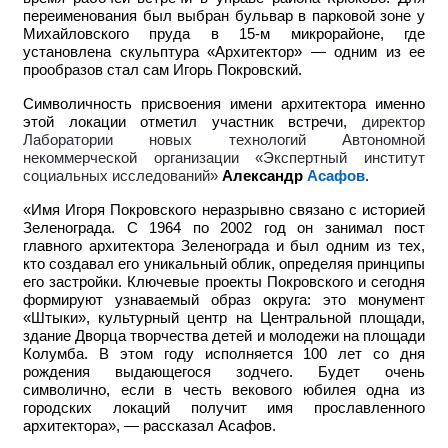
переименования был выбран бульвар в парковой зоне у
Михайловского пруда в 15-м микрорайоне, где
установлена скульптура «Архитектор» — одним из ее
прообразов стал сам Игорь Покровский.
Символичность присвоения имени архитектора именно
этой локации отметил участник встречи,
директор
Лаборатории новых технологий Автономной
некоммерческой организации «Экспертный институт
социальных исследований»
Александр
Асафов
.
«Имя Игоря Покровского неразрывно связано с историей
Зеленограда. С 1964 по 2002 год он занимал пост
главного архитектора Зеленограда и был одним из тех,
кто создавал его уникальный облик, определяя принципы
его застройки. Ключевые проекты Покровского и сегодня
формируют узнаваемый образ округа: это монумент
«Штыки», культурный центр на Центральной площади,
здание Дворца творчества детей и молодежи на площади
Колумба. В этом году исполняется 100 лет со дня
рождения выдающегося зодчего. Будет очень
символично, если в честь векового юбилея одна из
городских локаций получит имя прославленного
архитектора», — рассказал Асафов.