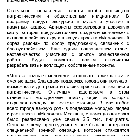
проекты», — сказал Третьяк.
Отдельное направление работы штаба посвящено
патриотическим и общественным инициативам. В
программу войдут экскурсии в музеи и участие в
памятных акциях. Активисты сформировали дорожную
карту, которая предусматривает создание молодежных
активов в районах округа и запуск проекта «Молодежный
образ района» по сбору предложений, связанных с
благоустройством. Еще одним направлением станет
наставничество: участники с опытом общественной
работы будут помогать новым активистам
разрабатывать и воплощать собственные проекты.
«Москва помогает молодежи воплощать в жизнь самые
смелые идеи. Благодаря поддержке города они получают
возможности для развития своих проектов, в том числе
патриотических. Отличным подспорьем в этом
становятся молодежные штабы, один из которых
открылся сегодня на востоке столицы. В масштабах
всего города важную роль в поддержке молодых людей
играет проект «Молодежь Москвы», с помощью которого
было реализовано уже свыше 3,5 тыс. инициатив.
Сегодня к нему присоединяется все больше ветеранов
специальной военной операции, которые становятся
наставниками для подрастающего поколения: они