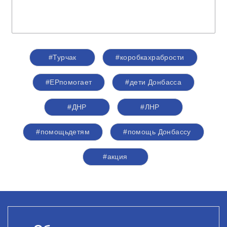
#Турчак
#коробкахрабрости
#ЕРпомогает
#дети Донбасса
#ДНР
#ЛНР
#помощьдетям
#помощь Донбассу
#акция