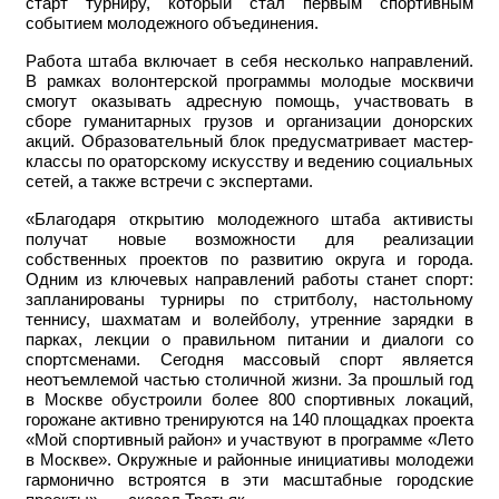
старт турниру, который стал первым спортивным
событием молодежного объединения.
Работа штаба включает в себя несколько направлений.
В рамках волонтерской программы молодые москвичи
смогут оказывать адресную помощь, участвовать в
сборе гуманитарных грузов и организации донорских
акций. Образовательный блок предусматривает мастер-
классы по ораторскому искусству и ведению социальных
сетей, а также встречи с экспертами.
«Благодаря открытию молодежного штаба активисты
получат новые возможности для реализации
собственных проектов по развитию округа и города.
Одним из ключевых направлений работы станет спорт:
запланированы турниры по стритболу, настольному
теннису, шахматам и волейболу, утренние зарядки в
парках, лекции о правильном питании и диалоги со
спортсменами. Сегодня массовый спорт является
неотъемлемой частью столичной жизни. За прошлый год
в Москве обустроили более 800 спортивных локаций,
горожане активно тренируются на 140 площадках проекта
«Мой спортивный район» и участвуют в программе «Лето
в Москве». Окружные и районные инициативы молодежи
гармонично встроятся в эти масштабные городские