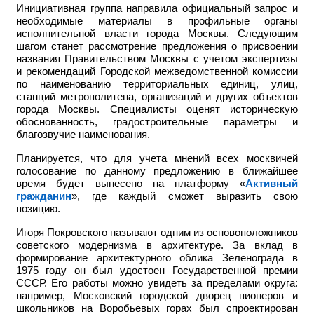
Инициативная группа направила официальный запрос и
необходимые материалы в профильные органы
исполнительной власти города Москвы. Следующим
шагом станет рассмотрение предложения о присвоении
названия Правительством Москвы с учетом экспертизы
и рекомендаций Городской межведомственной комиссии
по наименованию территориальных единиц, улиц,
станций метрополитена, организаций и других объектов
города Москвы. Специалисты оценят историческую
обоснованность, градостроительные параметры и
благозвучие наименования.
Планируется, что для учета мнений всех москвичей
голосование по данному предложению в ближайшее
время будет вынесено на платформу «
Активный
гражданин
», где каждый сможет выразить свою
позицию.
Игоря Покровского называют одним из основоположников
советского модернизма в архитектуре. За вклад в
формирование архитектурного облика Зеленограда в
1975 году он был удостоен Государственной премии
СССР. Его работы можно увидеть за пределами округа:
например,
Московский городской дворец пионеров и
школьников на Воробьевых горах был спроектирован