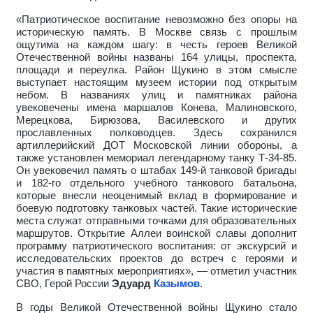
«Патриотическое воспитание невозможно без опоры на
историческую память. В Москве связь с прошлым
ощутима на каждом шагу: в честь героев Великой
Отечественной войны названы 164 улицы, проспекта,
площади и переулка. Район Щукино в этом смысле
выступает настоящим музеем истории под открытым
небом. В названиях улиц и памятниках района
увековечены имена маршалов Конева, Малиновского,
Мерецкова, Бирюзова, Василевского и других
прославленных полководцев. Здесь сохранился
артиллерийский ДОТ Московской линии обороны, а
также установлен мемориал легендарному танку Т-34-85.
Он увековечил память о штабах 149-й танковой бригады
и 182-го отдельного учебного танкового батальона,
которые внесли неоценимый вклад в формирование и
боевую подготовку танковых частей. Такие исторические
места служат отправными точками для образовательных
маршрутов. Открытие Аллеи воинской славы дополнит
программу патриотического воспитания: от экскурсий и
исследовательских проектов до встреч с героями и
участия в памятных мероприятиях», — отметил участник
СВО, Герой России
Эдуард
Казымов
.
В годы Великой Отечественной войны Щукино стало