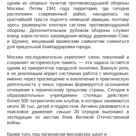
одним из опорных пунктов противовоздушной обороны
Москвы. Летом 1941 года территория, где сегодня
расположен современный район, находилась на
кратчайшей трассе подлета немецкой авиации, поэтому
здесь развернули плотную систему противовоздушной
обороны. Дополнительным рубежом обороны служил
взвод аэростатного заграждения между деревнями Спас
и Щукино, мешавший вражеским самолетам снижаться
для прицельной бомбардировки города.
Москва последовательно укрепляет связь поколений и
сохраняет историческую память — эта задача остается
одним из приоритетов городской политики. Важную роль
в ее реализации играет системная работа с молодежью:
именно через просвещение и вовлечение в практическую
деятельность у юных горожан формируется осознанное
отношение к героическому прошлому страны. Сегодня в
образовательных учреждениях столицы действует
более 500 патриотических клубов, в которых занимаются
около 36 тыс. детей и подростков. Активно развивается и
поисковое движение: свыше 30 отрядов выезжают в
экспедиции по местам боев Великой Отечественной
войны.
Кроме того, под патронатом московских школ и