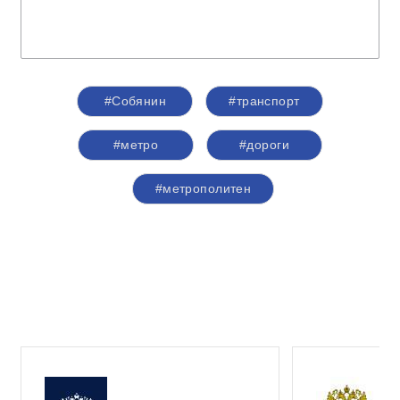
#Собянин
#транспорт
#метро
#дороги
#метрополитен