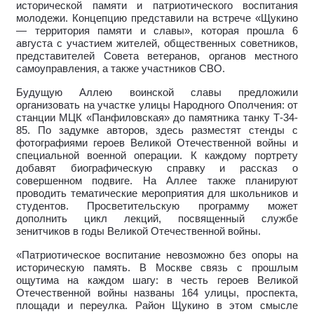
исторической памяти и патриотического воспитания
молодежи. Концепцию представили на встрече «Щукино
— территория памяти и славы», которая прошла 6
августа с участием жителей, общественных советников,
представителей Совета ветеранов, органов местного
самоуправления, а также участников СВО.
Будущую Аллею воинской славы предложили
организовать на участке улицы Народного Ополчения: от
станции МЦК «Панфиловская» до памятника танку Т-34-
85. По задумке авторов, здесь разместят стенды с
фотографиями героев Великой Отечественной войны и
специальной военной операции. К каждому портрету
добавят биографическую справку и рассказ о
совершенном подвиге. На Аллее также планируют
проводить тематические мероприятия для школьников и
студентов. Просветительскую программу может
дополнить цикл лекций, посвященный службе
зенитчиков в годы Великой Отечественной войны.
«Патриотическое воспитание невозможно без опоры на
историческую память. В Москве связь с прошлым
ощутима на каждом шагу: в честь героев Великой
Отечественной войны названы 164 улицы, проспекта,
площади и переулка. Район Щукино в этом смысле