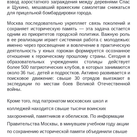
взвод аэростатного заграждения между деревнями Спас
и Щукино, мешавший вражеским самолетам снижаться
для прицельной бомбардировки города.
Москва последовательно укрепляет связь поколений и
сохраняет историческую память — эта задача остается
одним из приоритетов городской политики. Важную роль
в ее реализации играет системная работа с молодежью:
именно через просвещение и вовлечение в практическую
деятельность у юных горожан формируется осознанное
отношение к героическому прошлому страны. Сегодня в
образовательных учреждениях столицы действует
более 500 патриотических клубов, в которых занимаются
около 36 тыс. детей и подростков. Активно развивается и
поисковое движение: свыше 30 отрядов выезжают в
экспедиции по местам боев Великой Отечественной
войны.
Кроме того, под патронатом московских школ и
колледжей находится свыше тысячи воинских
захоронений, памятников и обелисков. По информации
Правительства Москвы, в минувшем учебном году акции
по сохранению исторической памяти объединили свыше