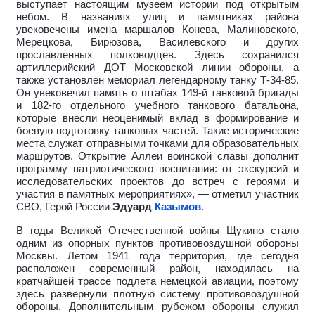
выступает настоящим музеем истории под открытым
небом. В названиях улиц и памятниках района
увековечены имена маршалов Конева, Малиновского,
Мерецкова, Бирюзова, Василевского и других
прославленных полководцев. Здесь сохранился
артиллерийский ДОТ Московской линии обороны, а
также установлен мемориал легендарному танку Т-34-85.
Он увековечил память о штабах 149-й танковой бригады
и 182-го отдельного учебного танкового батальона,
которые внесли неоценимый вклад в формирование и
боевую подготовку танковых частей. Такие исторические
места служат отправными точками для образовательных
маршрутов. Открытие Аллеи воинской славы дополнит
программу патриотического воспитания: от экскурсий и
исследовательских проектов до встреч с героями и
участия в памятных мероприятиях», — отметил участник
СВО, Герой России
Эдуард
Казымов
.
В годы Великой Отечественной войны Щукино стало
одним из опорных пунктов противовоздушной обороны
Москвы. Летом 1941 года территория, где сегодня
расположен современный район, находилась на
кратчайшей трассе подлета немецкой авиации, поэтому
здесь развернули плотную систему противовоздушной
обороны. Дополнительным рубежом обороны служил