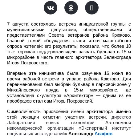
7 августа состоялась встреча инициативной группы с
муниципальными депутатами, общественниками и
представителями Совета ветеранов района Крюково.
Главной темой обсуждения стали итоги масштабного
опроса жителей: его результаты показали, что более 10
тыс. горожан поддержали идею назвать бульвар в 15-м
микрорайоне в честь главного архитектора Зеленограда
Игоря Покровского.
Впервые эта инициатива была озвучена 16 июня во
время рабочей встречи в управе района Крюково. Для
переименования был выбран бульвар в парковой зоне у
Михайловского пруда в 15-м микрорайоне, где
установлена скульптура «Архитектор» — одним из ее
прообразов стал сам Игорь Покровский.
Символичность присвоения имени архитектора именно
этой локации отметил участник встречи,
директор
Лаборатории новых технологий Автономной
некоммерческой организации «Экспертный институт
социальных исследований»
Александр
Асафов
.