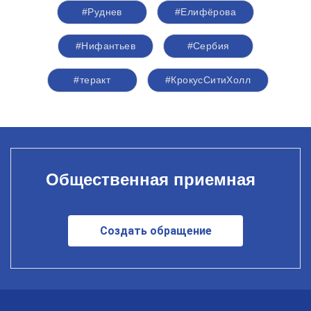
#Руднев
#Елифёрова
#Нифантьев
#Сербия
#теракт
#КрокусСитиХолл
Общественная приемная
Создать обращение