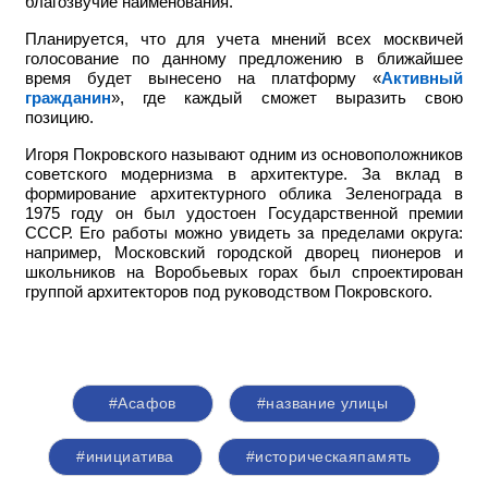
благозвучие наименования.
Планируется, что для учета мнений всех москвичей
голосование по данному предложению в ближайшее
время будет вынесено на платформу «
Активный
гражданин
», где каждый сможет выразить свою
позицию.
Игоря Покровского называют одним из основоположников
советского модернизма в архитектуре. За вклад в
формирование архитектурного облика Зеленограда в
1975 году он был удостоен Государственной премии
СССР. Его работы можно увидеть за пределами округа:
например,
Московский городской дворец пионеров и
школьников на Воробьевых горах был спроектирован
группой архитекторов под руководством Покровского.
#Асафов
#название улицы
#инициатива
#историческаяпамять