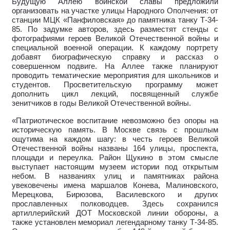
Будущую Аллею воинской славы предложили
организовать на участке улицы Народного Ополчения: от
станции МЦК «Панфиловская» до памятника танку Т-34-
85. По задумке авторов, здесь разместят стенды с
фотографиями героев Великой Отечественной войны и
специальной военной операции. К каждому портрету
добавят биографическую справку и рассказ о
совершенном подвиге. На Аллее также планируют
проводить тематические мероприятия для школьников и
студентов. Просветительскую программу может
дополнить цикл лекций, посвященный службе
зенитчиков в годы Великой Отечественной войны.
«Патриотическое воспитание невозможно без опоры на
историческую память. В Москве связь с прошлым
ощутима на каждом шагу: в честь героев Великой
Отечественной войны названы 164 улицы, проспекта,
площади и переулка. Район Щукино в этом смысле
выступает настоящим музеем истории под открытым
небом. В названиях улиц и памятниках района
увековечены имена маршалов Конева, Малиновского,
Мерецкова, Бирюзова, Василевского и других
прославленных полководцев. Здесь сохранился
артиллерийский ДОТ Московской линии обороны, а
также установлен мемориал легендарному танку Т-34-85.