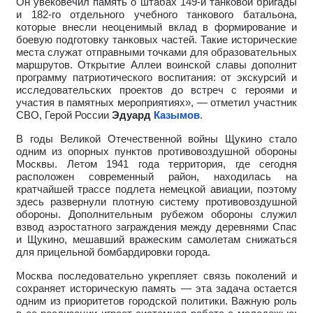
Он увековечил память о штабах 149-й танковой бригады
и 182-го отдельного учебного танкового батальона,
которые внесли неоценимый вклад в формирование и
боевую подготовку танковых частей. Такие исторические
места служат отправными точками для образовательных
маршрутов. Открытие Аллеи воинской славы дополнит
программу патриотического воспитания: от экскурсий и
исследовательских проектов до встреч с героями и
участия в памятных мероприятиях», — отметил участник
СВО, Герой России
Эдуард
Казымов
.
В годы Великой Отечественной войны Щукино стало
одним из опорных пунктов противовоздушной обороны
Москвы. Летом 1941 года территория, где сегодня
расположен современный район, находилась на
кратчайшей трассе подлета немецкой авиации, поэтому
здесь развернули плотную систему противовоздушной
обороны. Дополнительным рубежом обороны служил
взвод аэростатного заграждения между деревнями Спас
и Щукино, мешавший вражеским самолетам снижаться
для прицельной бомбардировки города.
Москва последовательно укрепляет связь поколений и
сохраняет историческую память — эта задача остается
одним из приоритетов городской политики. Важную роль