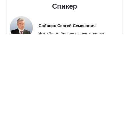
Спикер
Собянин Сергей Семенович
Член Бюро Высшего совета партии
«Единая Россия», Мэр Москвы
#Собянин
#транспорт
#метро
#дороги
#метрополитен