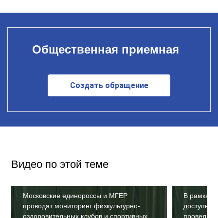
Общественная приемная
Создать обращение
Видео по этой теме
Московские единороссы и МГЕР
В рамках 
проводят мониторинг физкультурно-
доступная
оздоровительных клубов и спортивных
провели м