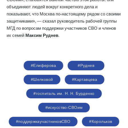
объединяют людей вокруг конкретного дела и
показывают, что Москва по
‑
настоящему рядом со своими
защитниками», — сказал руководитель рабочей группы
МГД по вопросам поддержки участников СВО и членов
их семей
Максим Руднев
.
#Елиферова
#Руднев
#Шелковой
#Картавцева
#госпиталь им. Н. Н. Бурденко
#искусство-СВОим
#поддержкаучастниковСВО
#Корольков