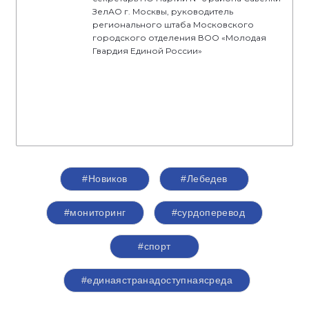
ЗелАО г. Москвы, руководитель
регионального штаба Московского
городского отделения ВОО «Молодая
Гвардия Единой России»
#Новиков
#Лебедев
#мониторинг
#сурдоперевод
#спорт
#единаястранадоступнаясреда