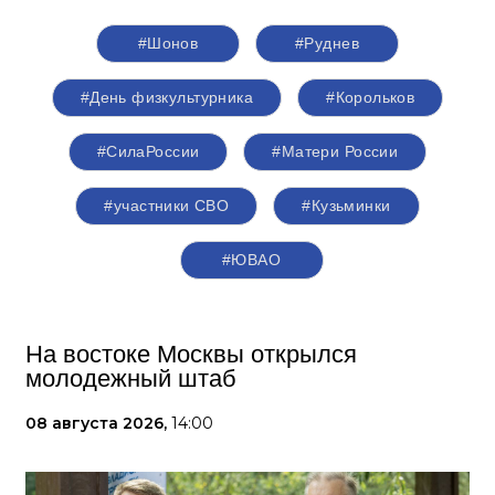
#Шонов
#Руднев
#День физкультурника
#Корольков
#СилаРоссии
#Матери России
#участники СВО
#Кузьминки
#ЮВАО
На востоке Москвы открылся
молодежный штаб
08 августа 2026,
14:00