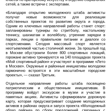
сетей, а также встречи с экспертами.
«Благодаря открытию молодежного штаба активисты
получат новые возможности для реализации
собственных проектов по развитию округа и города.
Одним из ключевых направлений работы станет спорт:
запланированы турниры по стритболу, настольному
теннису, шахматам и волейболу, утренние зарядки в
парках, лекции о правильном питании и диалоги со
спортсменами. Сегодня массовый спорт является
неотъемлемой частью столичной жизни. За прошлый год
в Москве обустроили более 800 спортивных локаций,
горожане активно тренируются на 140 площадках проекта
«Мой спортивный район» и участвуют в программе «Лето
в Москве». Окружные и районные инициативы молодежи
гармонично встроятся в эти масштабные городские
проекты», — сказал Третьяк.
Отдельное направление работы штаба посвящено
патриотическим и общественным инициативам. В
программу войдут экскурсии в музеи и участие в
памятных акциях. Активисты сформировали дорожную
карту, которая предусматривает создание молодежных
активов в районах округа и запуск проекта «Молодежный
образ района» по сбору предложений, связанных с