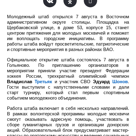
Молодежный штаб открылся 7 августа в Восточном
административном округе столицы. Площадка на
Щербаковской улице, в доме 53, корпусе 15, станет
центром притяжения для молодых москвичей и поможет
им воплощать городские инициативы. В программу
работы штаба войдут просветительские, патриотические
и спортивные мероприятия в разных районах ВАО.
Официальное открытие штаба состоялось 7 августа в
Гольяново. По приглашению организаторов в
мероприятии приняли участие
президент Федерации
хоккея России, трехкратный олимпийский чемпион
Владислав
Третьяк
и участник СВО
Эдуард
Шонов
.
Гости выступили с напутственными словами и дали
старт турниру, который стал первым спортивным
событием молодежного объединения.
Работа штаба включает в себя несколько направлений.
В рамках волонтерской программы молодые москвичи
смогут оказывать адресную помощь, участвовать в
сборе гуманитарных грузов и организации донорских
акций. Образовательный блок предусматривает мастер-
классы по ораторскому искусству и ведению социальных