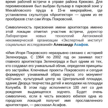
время рабочей встречи в управе района Крюково. Для
переименования был выбран бульвар в парковой зоне у
Михайловского пруда в 15-м микрорайоне, где
установлена скульптура «Архитектор» — одним из ее
прообразов стал сам Игорь Покровский.
Символичность присвоения имени архитектора именно
этой локации отметил участник встречи,
директор
Лаборатории новых технологий Автономной
некоммерческой организации «Экспертный институт
социальных исследований»
Александр
Асафов
.
«Имя Игоря Покровского неразрывно связано с историей
Зеленограда. С 1964 по 2002 год он занимал пост
главного архитектора Зеленограда и был одним из тех,
кто создавал его уникальный облик, определяя принципы
его застройки. Ключевые проекты Покровского и сегодня
формируют узнаваемый образ округа: это монумент
«Штыки», культурный центр на Центральной площади,
здание Дворца творчества детей и молодежи на площади
Колумба. В этом году исполняется 100 лет со дня
рождения выдающегося зодчего. Будет очень
символично, если в честь векового юбилея одна из
городских локаций получит имя прославленного
архитектора», — рассказал Асафов.