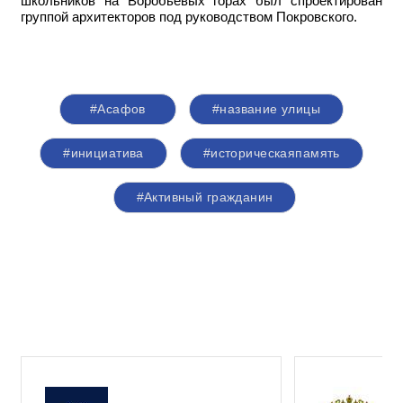
школьников на Воробьевых горах был спроектирован
группой архитекторов под руководством Покровского.
#Асафов
#название улицы
#инициатива
#историческаяпамять
#Активный гражданин