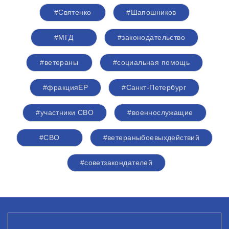
#Святенко
#Шапошников
#МГД
#законодательство
#ветераны
#социальная помощь
#фракцияЕР
#Санкт-Петербург
#участники СВО
#военнослужащие
#СВО
#ветераныбоевыхдействий
#советзакондателей