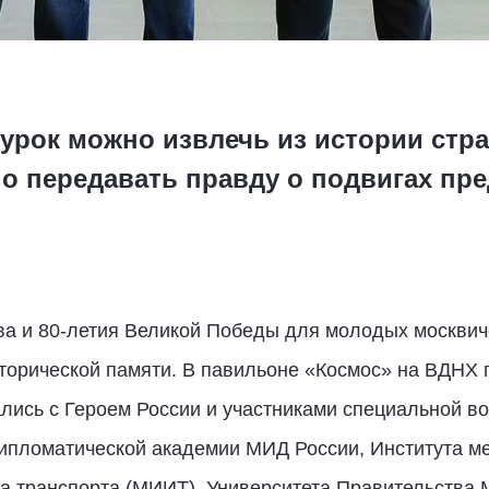
 урок можно извлечь из истории стр
но передавать правду о подвигах пр
тва и 80-летия Великой Победы для молодых москвич
торической памяти. В павильоне «Космос» на ВДНХ 
лись с Героем России и участниками специальной в
Дипломатической академии МИД России, Института 
та транспорта (МИИТ), Университета Правительства 