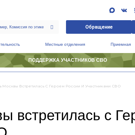
Обращение
тельность
Местные отделения
Приемная
ПОДДЕРЖКА УЧАСТНИКОВ СВО
ственной приемной Председателя Партии
Президиум регионального политического совета
 Москвы Встретилась С Героем России И Участниками СВО
ы встретилась с Ге
О