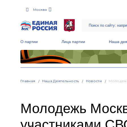
Москва
О партии
Лица партии
Наша дея
Местные общественные приемные Партии
Руководитель Региональной обще
Народная программа «Единой России»
Главная
Наша Деятельность
Новости
Молодежь
Молодежь Москв
участниками СВ