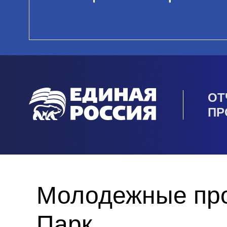
ОТ
ПР
Молодежные про
Парк