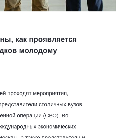
аны, как проявляется
едков молодому
ей проходят мероприятия,
представители столичных вузов
оенной операции (СВО). Во
международных экономических
Москвы, а также представители и