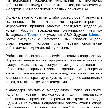
им воплощать городские инициативы. В программу
работы штаба войдут просветительские, патриотические
и спортивные мероприятия в разных районах ВАО.
Официальное открытие штаба состоялось 7 августа в
Гольяново. По приглашению организаторов в
мероприятии приняли участие
президент Федерации
хоккея России, трехкратный олимпийский чемпион
Владислав
Третьяк
и участник СВО
Эдуард
Шонов
.
Гости выступили с напутственными словами и дали
старт турниру, который стал первым спортивным
событием молодежного объединения.
Работа штаба включает в себя несколько направлений.
В рамках волонтерской программы молодые москвичи
смогут оказывать адресную помощь, участвовать в
сборе гуманитарных грузов и организации донорских
акций. Образовательный блок предусматривает мастер-
классы по ораторскому искусству и ведению социальных
сетей, а также встречи с экспертами.
«Благодаря открытию молодежного штаба активисты
получат новые возможности для реализации
собственных проектов по развитию округа и города.
Одним из ключевых направлений работы станет спорт:
запланированы турниры по стритболу, настольному