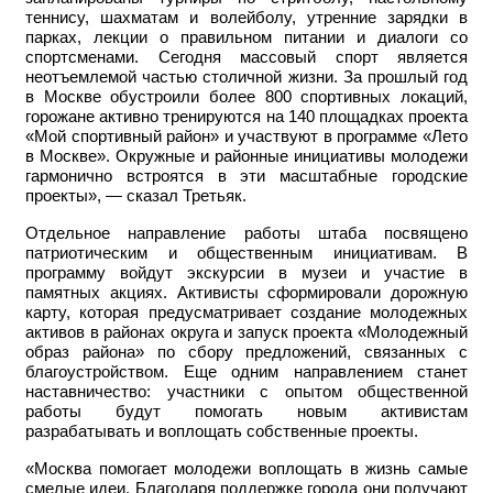
теннису, шахматам и волейболу, утренние зарядки в
парках, лекции о правильном питании и диалоги со
спортсменами. Сегодня массовый спорт является
неотъемлемой частью столичной жизни. За прошлый год
в Москве обустроили более 800 спортивных локаций,
горожане активно тренируются на 140 площадках проекта
«Мой спортивный район» и участвуют в программе «Лето
в Москве». Окружные и районные инициативы молодежи
гармонично встроятся в эти масштабные городские
проекты», — сказал Третьяк.
Отдельное направление работы штаба посвящено
патриотическим и общественным инициативам. В
программу войдут экскурсии в музеи и участие в
памятных акциях. Активисты сформировали дорожную
карту, которая предусматривает создание молодежных
активов в районах округа и запуск проекта «Молодежный
образ района» по сбору предложений, связанных с
благоустройством. Еще одним направлением станет
наставничество: участники с опытом общественной
работы будут помогать новым активистам
разрабатывать и воплощать собственные проекты.
«Москва помогает молодежи воплощать в жизнь самые
смелые идеи. Благодаря поддержке города они получают