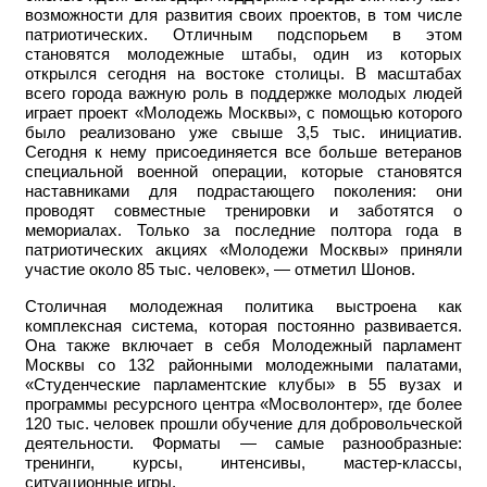
возможности для развития своих проектов, в том числе
патриотических. Отличным подспорьем в этом
становятся молодежные штабы, один из которых
открылся сегодня на востоке столицы. В масштабах
всего города важную роль в поддержке молодых людей
играет проект «Молодежь Москвы», с помощью которого
было реализовано уже свыше 3,5 тыс. инициатив.
Сегодня к нему присоединяется все больше ветеранов
специальной военной операции, которые становятся
наставниками для подрастающего поколения: они
проводят совместные тренировки и заботятся о
мемориалах. Только за последние полтора года в
патриотических акциях «Молодежи Москвы» приняли
участие около 85 тыс. человек», — отметил Шонов.
Столичная молодежная политика выстроена как
комплексная система, которая постоянно развивается.
Она также включает в себя Молодежный парламент
Москвы со 132 районными молодежными палатами,
«Студенческие парламентские клубы» в 55 вузах и
программы ресурсного центра «Мосволонтер», где более
120 тыс. человек прошли обучение для добровольческой
деятельности. Форматы — самые разнообразные:
тренинги, курсы, интенсивы, мастер-классы,
ситуационные игры.