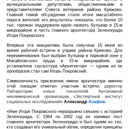
муниципальными депутатами, общественниками и
представителями Совета ветеранов района Крюково.
Главной темой обсуждения стали итоги масштабного
опроса жителей: его результаты показали, что более 10
тыс. горожан поддержали идею назвать бульвар в 15-м
микрорайоне в честь главного архитектора Зеленограда
Игоря Покровского.
Впервые эта инициатива была озвучена 16 июня во
время рабочей встречи в управе района Крюково. Для
переименования был выбран бульвар в парковой зоне у
Михайловского пруда в 15-м микрорайоне, где
установлена скульптура «Архитектор» — одним из ее
прообразов стал сам Игорь Покровский.
Символичность присвоения имени архитектора именно
этой локации отметил участник встречи,
директор
Лаборатории новых технологий Автономной
некоммерческой организации «Экспертный институт
социальных исследований»
Александр
Асафов
.
«Имя Игоря Покровского неразрывно связано с историей
Зеленограда. С 1964 по 2002 год он занимал пост
главного архитектора Зеленограда и был одним из тех,
кто создавал его уникальный облик, определяя принципы