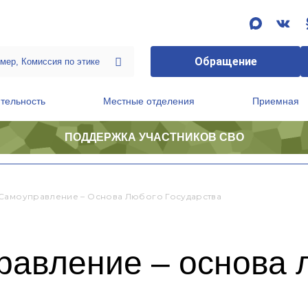
Обращение
тельность
Местные отделения
Приемная
ПОДДЕРЖКА УЧАСТНИКОВ СВО
ственной приемной Председателя Партии
Президиум регионального политического совета
Самоуправление – Основа Любого Государства
равление – основа 