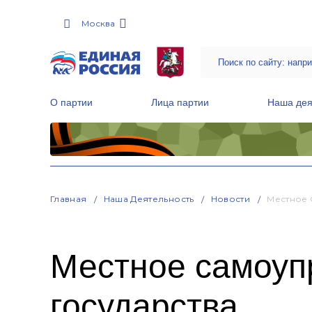
Москва
О партии
Лица партии
Наша дея
Местные общественные приемные Партии
Руководитель Региональной обще
Народная программа «Единой России»
Главная
Наша Деятельность
Новости
Местное 
Местное самоуп
государства