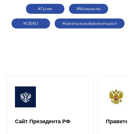
#Гусев
#Мояшкола
#СВАО
#капитальныйремонтшкол
Сайт Президента РФ
Правител