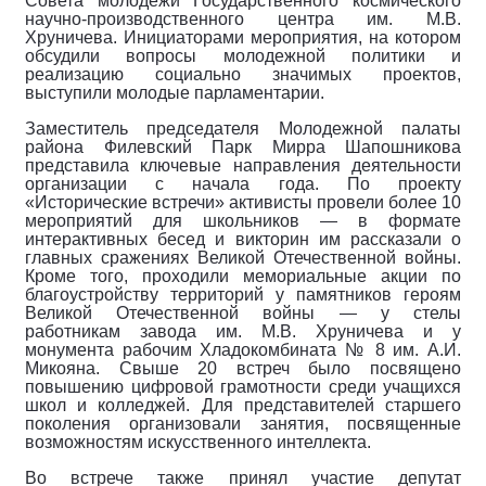
Совета молодежи Государственного космического
научно-производственного центра им. М.В.
Хруничева. Инициаторами мероприятия, на котором
обсудили вопросы молодежной политики и
реализацию социально значимых проектов,
выступили молодые парламентарии.
Заместитель председателя Молодежной палаты
района Филевский Парк Мирра Шапошникова
представила ключевые направления деятельности
организации с начала года. По проекту
«Исторические встречи» активисты провели более 10
мероприятий для школьников — в формате
интерактивных бесед и викторин им рассказали о
главных сражениях Великой Отечественной войны.
Кроме того, проходили мемориальные акции по
благоустройству территорий у памятников героям
Великой Отечественной войны — у стелы
работникам завода им. М.В. Хруничева и у
монумента рабочим Хладокомбината № 8 им. А.И.
Микояна. Свыше 20 встреч было посвящено
повышению цифровой грамотности среди учащихся
школ и колледжей. Для представителей старшего
поколения организовали занятия, посвященные
возможностям искусственного интеллекта.
Во встрече также принял участие депутат