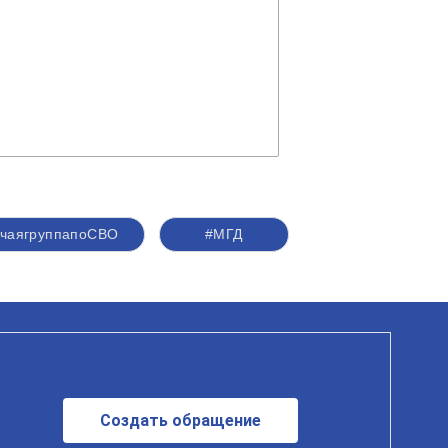
чаягруппапоСВО
#МГД
Создать обращение