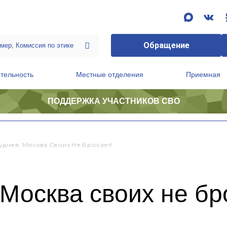
Обращение
тельность
Местные отделения
Приемная
ПОДДЕРЖКА УЧАСТНИКОВ СВО
ственной приемной Председателя Партии
Президиум регионального политического совета
уднев: Москва Своих Не Бросает!
Москва своих не бр