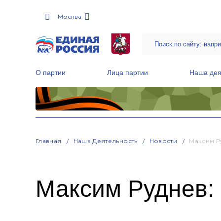
Москва
О партии
Лица партии
Наша дея
Местные общественные приемные Партии
Руководитель Региональной обще
Народная программа «Единой России»
Главная
Наша Деятельность
Новости
Максим Р
Максим Руднев: 