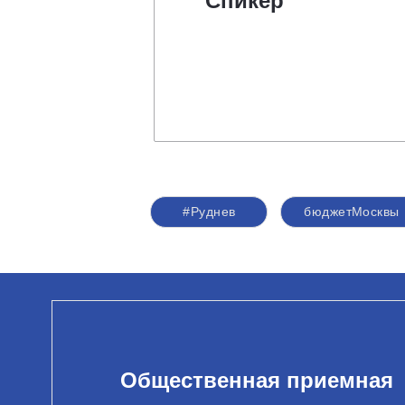
Спикер
#Руднев
бюджетМосквы
Общественная приемная