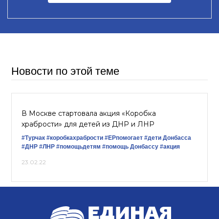
Новости по этой теме
В Москве стартовала акция «Коробка
храбрости» для детей из ДНР и ЛНР
#Турчак
#коробкахрабрости
#ЕРпомогает
#дети Донбасса
#ДНР
#ЛНР
#помощьдетям
#помощь Донбассу
#акция
23.02.22