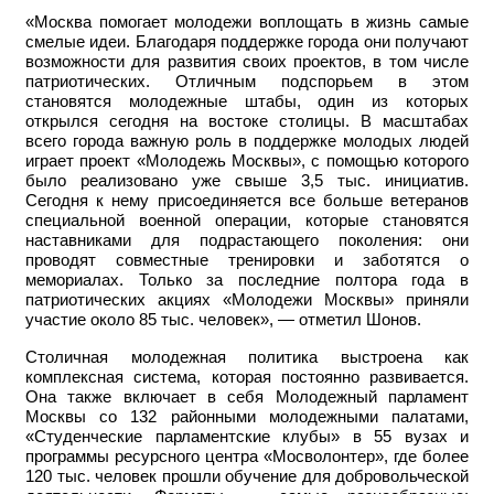
«Москва помогает молодежи воплощать в жизнь самые
смелые идеи. Благодаря поддержке города они получают
возможности для развития своих проектов, в том числе
патриотических. Отличным подспорьем в этом
становятся молодежные штабы, один из которых
открылся сегодня на востоке столицы. В масштабах
всего города важную роль в поддержке молодых людей
играет проект «Молодежь Москвы», с помощью которого
было реализовано уже свыше 3,5 тыс. инициатив.
Сегодня к нему присоединяется все больше ветеранов
специальной военной операции, которые становятся
наставниками для подрастающего поколения: они
проводят совместные тренировки и заботятся о
мемориалах. Только за последние полтора года в
патриотических акциях «Молодежи Москвы» приняли
участие около 85 тыс. человек», — отметил Шонов.
Столичная молодежная политика выстроена как
комплексная система, которая постоянно развивается.
Она также включает в себя Молодежный парламент
Москвы со 132 районными молодежными палатами,
«Студенческие парламентские клубы» в 55 вузах и
программы ресурсного центра «Мосволонтер», где более
120 тыс. человек прошли обучение для добровольческой