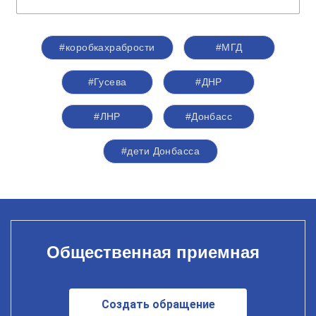
#коробкахрабрости
#МГД
#Гусева
#ДНР
#ЛНР
#Донбасс
#дети Донбасса
Общественная приемная
Создать обращение