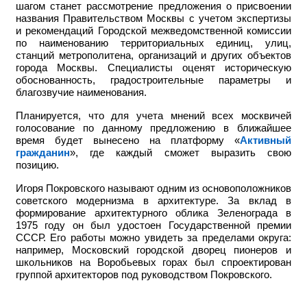
шагом станет рассмотрение предложения о присвоении
названия Правительством Москвы с учетом экспертизы
и рекомендаций Городской межведомственной комиссии
по наименованию территориальных единиц, улиц,
станций метрополитена, организаций и других объектов
города Москвы. Специалисты оценят историческую
обоснованность, градостроительные параметры и
благозвучие наименования.
Планируется, что для учета мнений всех москвичей
голосование по данному предложению в ближайшее
время будет вынесено на платформу «
Активный
гражданин
», где каждый сможет выразить свою
позицию.
Игоря Покровского называют одним из основоположников
советского модернизма в архитектуре. За вклад в
формирование архитектурного облика Зеленограда в
1975 году он был удостоен Государственной премии
СССР. Его работы можно увидеть за пределами округа:
например,
Московский городской дворец пионеров и
школьников на Воробьевых горах был спроектирован
группой архитекторов под руководством Покровского.