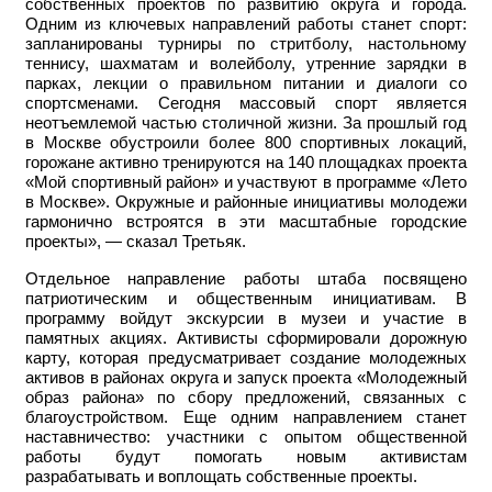
собственных проектов по развитию округа и города.
Одним из ключевых направлений работы станет спорт:
запланированы турниры по стритболу, настольному
теннису, шахматам и волейболу, утренние зарядки в
парках, лекции о правильном питании и диалоги со
спортсменами. Сегодня массовый спорт является
неотъемлемой частью столичной жизни. За прошлый год
в Москве обустроили более 800 спортивных локаций,
горожане активно тренируются на 140 площадках проекта
«Мой спортивный район» и участвуют в программе «Лето
в Москве». Окружные и районные инициативы молодежи
гармонично встроятся в эти масштабные городские
проекты», — сказал Третьяк.
Отдельное направление работы штаба посвящено
патриотическим и общественным инициативам. В
программу войдут экскурсии в музеи и участие в
памятных акциях. Активисты сформировали дорожную
карту, которая предусматривает создание молодежных
активов в районах округа и запуск проекта «Молодежный
образ района» по сбору предложений, связанных с
благоустройством. Еще одним направлением станет
наставничество: участники с опытом общественной
работы будут помогать новым активистам
разрабатывать и воплощать собственные проекты.