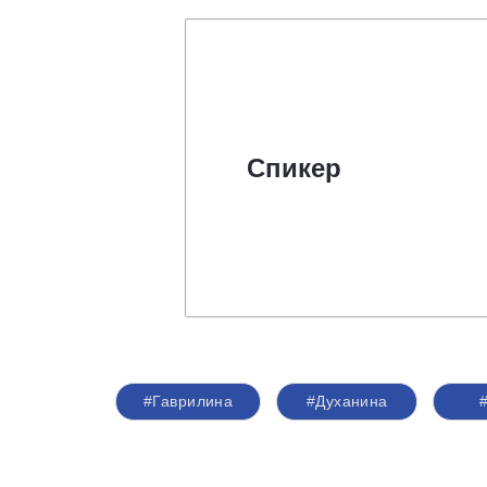
Спикер
#Гаврилина
#Духанина