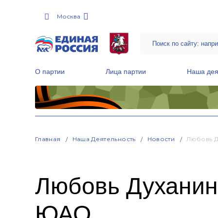
Москва
О партии
Лица партии
Наша дея
Местные общественные приемные Партии
Руководитель Региональной обще
Народная программа «Единой России»
Главная
Наша Деятельность
Новости
Любовь Д
Любовь Духанин
ЮАО