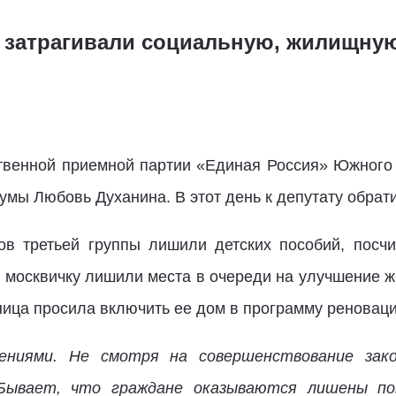
 затрагивали социальную, жилищну
ственной приемной партии «Единая Россия» Южного 
умы Любовь Духанина. В этот день к депутату обрат
ов третьей группы лишили детских пособий, посчи
 москвичку лишили места в очереди на улучшение ж
ница просила включить ее дом в программу реноваци
ениями. Не смотря на совершенствование зако
Бывает, что граждане оказываются лишены п