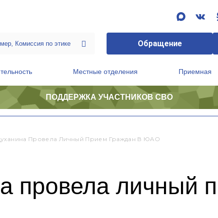
Обращение
тельность
Местные отделения
Приемная
ПОДДЕРЖКА УЧАСТНИКОВ СВО
ственной приемной Председателя Партии
Президиум регионального политического совета
уханина Провела Личный Прием Граждан В ЮАО
а провела личный п