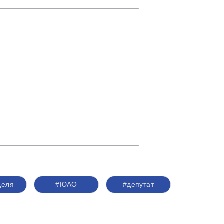
деля
#ЮАО
#депутат