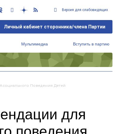
Версия для слабовидящих
Личный кабинет сторонника/члена Партии
Мультимедиа
Вступить в партию
Региональный исполнительный комитет
 Асоциального Поведения Детей
мендации для
го поведения