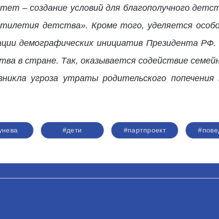
тет – создание условий для благополучного детс
тилетия детства». Кроме того, уделяется особо
зации демографических инициатив Президента РФ
ва в стране. Так, оказывается содействие семей
зникла угроза утраты родительского попечения 
унева
#дети
#партпроект
#пове