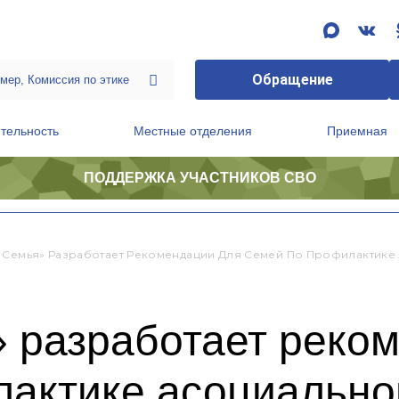
Обращение
тельность
Местные отделения
Приемная
ПОДДЕРЖКА УЧАСТНИКОВ СВО
ственной приемной Председателя Партии
Президиум регионального политического совета
 Семья» Разработает Рекомендации Для Семей По Профилактике
» разработает реко
лактике асоциально