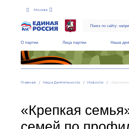
Москва
О партии
Лица партии
Наша дея
Местные общественные приемные Партии
Руководитель Региональной обще
Народная программа «Единой России»
Главная
Наша Деятельность
Новости
«Крепкая
«Крепкая семья
семей по профи