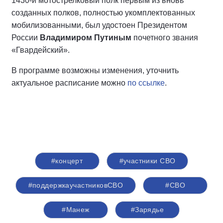
1430-й мотострелковый полк первым из вновь
созданных полков, полностью укомплектованных
мобилизованными, был удостоен Президентом
России
Владимиром Путиным
почетного звания
«Гвардейский».
В программе возможны изменения, уточнить
актуальное расписание можно
по ссылке
.
#концерт
#участники СВО
#поддержкаучастниковСВО
#СВО
#Манеж
#Зарядье