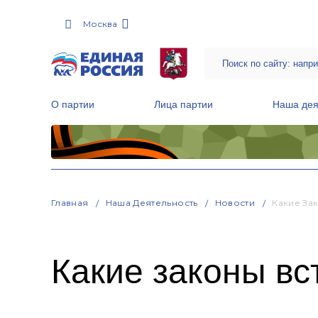
Москва
О партии
Лица партии
Наша дея
Местные общественные приемные Партии
Руководитель Региональной обще
Народная программа «Единой России»
Главная
Наша Деятельность
Новости
Какие За
Какие законы вс