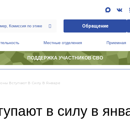
Обращение
тельность
Местные отделения
Приемная
ПОДДЕРЖКА УЧАСТНИКОВ СВО
ственной приемной Председателя Партии
Президиум регионального политического совета
коны Вступают В Силу В Январе
тупают в силу в янв