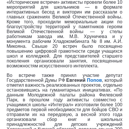
«Исторические встречи» активисты провели более 10
мероприятий для школьников — в формате
интерактивных бесед и викторин им рассказали о
главных сражениях Великой Отечественной войны.
Кроме того, проходили мемориальные акции по
благоустройству территорий у памятников героям
Великой Отечественной войны — у стелы
работникам завода им. М.В. Хруничева и у
монумента рабочим Хладокомбината № 8 им. А.И.
Микояна. Свыше 20 встреч было посвящено
повышению цифровой грамотности среди учащихся
школ и колледжей. Для представителей старшего
поколения организовали занятия, посвященные
возможностям искусственного интеллекта.
Во встрече также принял участие депутат
Государственной Думы РФ
Евгений
Попов
, который
отметил важность реализованных проектов, отдельно
остановившись на гуманитарных инициативах. «По
данным Молодежной палаты района Филевский
Парк, в прошлом году активисты совместно с
учащимися школы «Интеграл» изготовили более 100
предметов первой необходимости для бойцов СВО и
отправили их на передовую, а весной этого года
организовали сбор книг и школьных
принадлежностей для детских учреждений