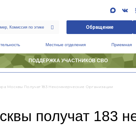
Обращение
тельность
Местные отделения
Приемная
ПОДДЕРЖКА УЧАСТНИКОВ СВО
ственной приемной Председателя Партии
Президиум регионального политического совета
эра Москвы Получат 183 Некоммерческие Организации
сквы получат 183 н