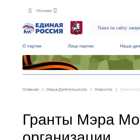
Москва
О партии
Лица партии
Наша дея
Местные общественные приемные Партии
Руководитель Региональной обще
Народная программа «Единой России»
Главная
Наша Деятельность
Новости
Гранты М
Гранты Мэра Мо
организации